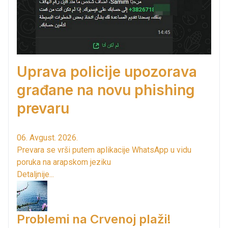
Uprava policije upozorava
građane na novu phishing
prevaru
06. Avgust. 2026.
Prevara se vrši putem aplikacije WhatsApp u vidu
poruka na arapskom jeziku
Detaljnije...
Problemi na Crvenoj plaži!