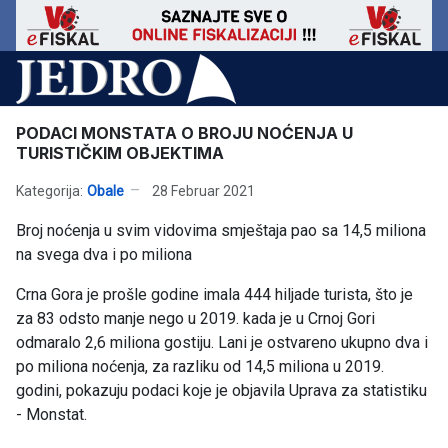
PODACI MONSTATA O BROJU NOĆENJA U
TURISTIČKIM OBJEKTIMA
Kategorija:
Obale
28 Februar 2021
Broj noćenja u svim vidovima smještaja pao sa 14,5 miliona
na svega dva i po miliona
Crna Gora je prošle godine imala 444 hiljade turista, što je
za 83 odsto manje nego u 2019. kada je u Crnoj Gori
odmaralo 2,6 miliona gostiju. Lani je ostvareno ukupno dva i
po miliona noćenja, za razliku od 14,5 miliona u 2019.
godini, pokazuju podaci koje je objavila Uprava za statistiku
- Monstat.