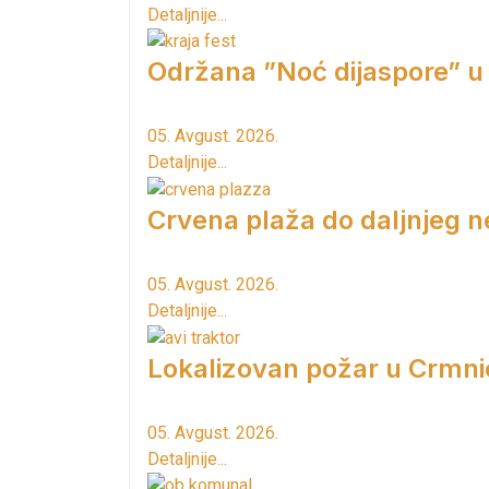
Detaljnije...
Održana ”Noć dijaspore” u
05. Avgust. 2026.
Detaljnije...
Crvena plaža do daljnjeg n
05. Avgust. 2026.
Detaljnije...
Lokalizovan požar u Crmni
05. Avgust. 2026.
Detaljnije...