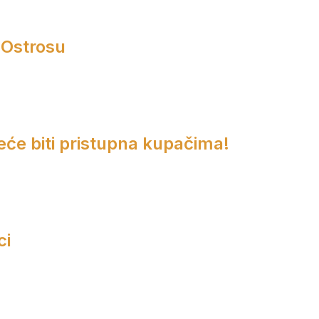
 Ostrosu
eće biti pristupna kupačima!
ci