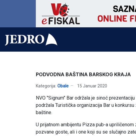
PODVODNA BAŠTINA BARSKOG KRAJA
Kategorija:
Obale
15 Januar 2020
NVO "Signum" Bar održala je sinoć prezentaciju
podržala Turistička organizacija Bar u konkursu 
baštine.
U prijatnom ambijentu Pizza pub-a upriličenom 
pozvane goste, ali i one koji su se slučajno zat