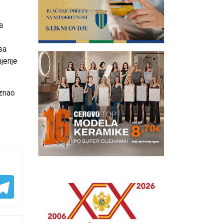
a
s
sa
njenje
oznao