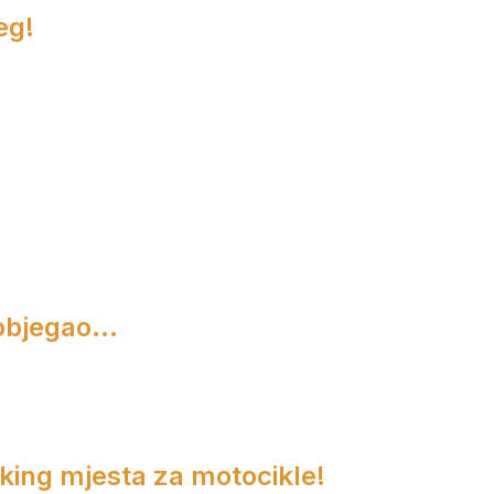
eg!
objegao...
rking mjesta za motocikle!