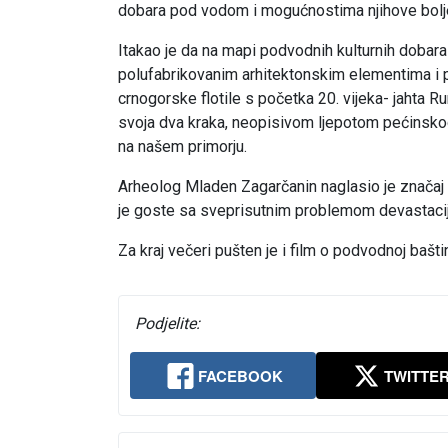
dobara pod vodom i mogućnostima njihove bolje n
Itakao je da na mapi podvodnih kulturnih dobar
polufabrikovanim arhitektonskim elementima i pe
crnogorske flotile s početka 20. vijeka- jahta R
svoja dva kraka, neopisivom ljepotom pećinskog 
na našem primorju.
Arheolog Mladen Zagarčanin naglasio je značaj ov
je goste sa sveprisutnim problemom devastacije
Za kraj večeri pušten je i film o podvodnoj bašt
Podjelite:
FACEBOOK
TWITTE