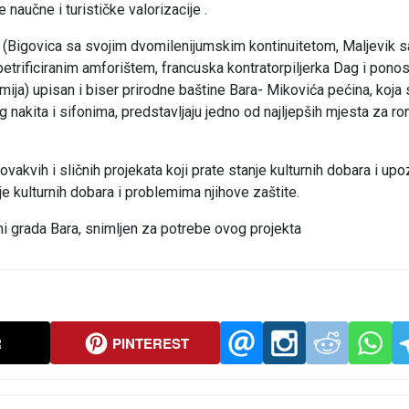
aučne i turističke valorizacije .
a (Bigovica sa svojim dvomilenijumskim kontinuitetom, Maljevik s
trificiranim amforištem, francuska kontratorpiljerka Dag i pono
umija) upisan i biser prirodne baštine Bara- Mikovića pećina, koja 
nakita i sifonima, predstavljaju jedno od najljepših mjesta za ro
akvih i sličnih projekata koji prate stanje kulturnih dobara i up
 kulturnih dobara i problemima njihove zaštite.
ini grada Bara, snimljen za potrebe ovog projekta
R
PINTEREST