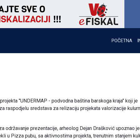
POČETNA
I
 projekta "UNDERMAP - podvodna baština barskoga kraja" koji je
za raspodjelu sredstava za relizaciju projekata valorizacije kulur
za održavanje prezentacije, arheolog Dejan Drašković upoznao je
ekli u Pizza pubu, sa aktivnostima projekta, trenutnim stanjem kul