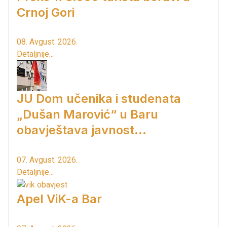
Crnoj Gori
08. Avgust. 2026.
Detaljnije...
JU Dom učenika i studenata
„Dušan Marović“ u Baru
obavještava javnost...
07. Avgust. 2026.
Detaljnije...
Apel ViK-a Bar