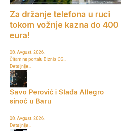
Za držanje telefona u ruci
tokom vožnje kazna do 400
eura!
08. Avgust. 2026.
Čitam na portalu Biznis CG...
Detaljnije...
Savo Perović i Slađa Allegro
sinoć u Baru
08. Avgust. 2026.
Detaljnije...