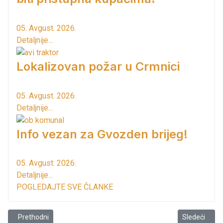
05. Avgust. 2026.
Detaljnije...
Lokalizovan požar u Crmnici
05. Avgust. 2026.
Detaljnije...
Info vezan za Gvozden brijeg!
05. Avgust. 2026.
Detaljnije...
POGLEDAJTE SVE ČLANKE
Prethodni članak: Plaže su spremne sa novim sadržajima
Sledeći član
Prethodni
Sledeći