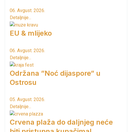
06. Avgust. 2026.
Detaljnije...
EU & mlijeko
06. Avgust. 2026.
Detaljnije...
Održana ”Noć dijaspore” u
Ostrosu
05. Avgust. 2026.
Detaljnije...
Crvena plaža do daljnjeg neće
biti pristupna kupačima!