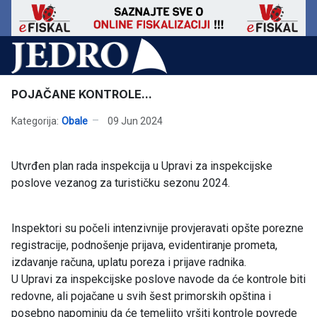
POJAČANE KONTROLE...
Kategorija:
Obale
09 Jun 2024
Utvrđen plan rada inspekcija u Upravi za inspekcijske
poslove vezanog za turističku sezonu 2024.
Inspektori su počeli intenzivnije provjeravati opšte porezne
registracije, podnošenje prijava, evidentiranje prometa,
izdavanje računa, uplatu poreza i prijave radnika.
U Upravi za inspekcijske poslove navode da će kontrole biti
redovne, ali pojačane u svih šest primorskih opština i
posebno napominju da će temeljito vršiti kontrole povrede