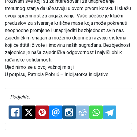
Pozivam sve koji su zainteresovani za unapređenje
trenutnog stanja da učestvuju u ovom prvom koraku i iskažu
svoju spremnost za angažovanje. Vaše učešće je ključni
preduslov za stvaranje kritične mase koja može pokrenuti
neophodne promjene i unaprijediti bezbjednost svih nas.
Zajedničkim snagama možemo doprineti razvoju sistema
koji će štititi živote i imovinu naših sugrađana. Bezbjednost
zajednice je naša zajednička odgovornost i najviši oblik
rađanske solidarnosti.
Ujedinimo se u ovoj važnoj misiji.
U potpisu, Patricia Pobrić – Inicijatorka inicijative
Podjelite: