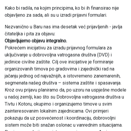
Kako bi radila, na kojim principima, ko bi ih finansirao nije
objavljeno za sada, ali su u izradi prijavni formulari.
Nezvanično u Baru nas ima desetak već prijavljenih - javlja
čitateljka i pita za objavu:
Objavljujemo objavu integralno.
Pokrećem inicijativu za izradu prijavnog formulara za
uključivanje u dobrovoljna vatrogasna društva (DVD) i
jedinice civilne zaštite. Cilj ove inicijative je formiranje
organizovanih timova po gradovima i zajednički rad na
jačanju jednog od najvažnijih, a istovremeno zanemarenih,
segmenata našeg društva – sistema zaštite i spasavanja.
Kroz ovu prijavu planiramo da, po uzoru na uspješne modele
u našoj zemlji, kao što su Dobrovoljna vatrogasna društva u
Tivtu i Kotoru, okupimo i organizujemo timove u svim
zainteresovanim lokalnim zajednicama. Ovi primjeri
pokazuju da uz posvećenost i koordinaciju, dobrovoljni
sistem može biti snažan oslonac u vanrednim situacijama.