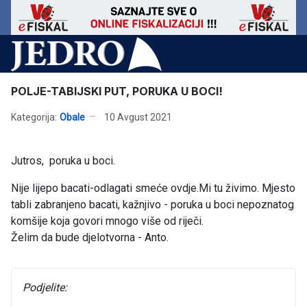
POLJE-TABIJSKI PUT, PORUKA U BOCI!
Kategorija:
Obale
10 Avgust 2021
Jutros, poruka u boci.
Nije lijepo bacati-odlagati smeće ovdje.Mi tu živimo. Mjesto
tabli zabranjeno bacati, kažnjivo - poruka u boci nepoznatog
komšije koja govori mnogo više od riječi.
Želim da bude djelotvorna - Anto.
Podjelite: