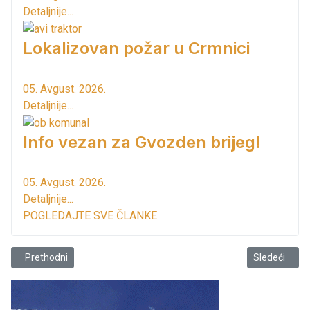
Detaljnije...
Lokalizovan požar u Crmnici
05. Avgust. 2026.
Detaljnije...
Info vezan za Gvozden brijeg!
05. Avgust. 2026.
Detaljnije...
POGLEDAJTE SVE ČLANKE
Prethodni članak: Nulti kilometar i info tabla
Sledeći člana
Prethodni
Sledeći