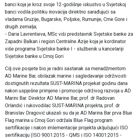
banci koja je kroz svoje 12-godišnje iskustvo u Svjetskoj
banci vodila politiku inovacija direktno sarađujući sa
vladama Gruzije, Bugarske, Poljske, Rumunije, Crne Gore i
drugih zemalja;
- Daria Lavrentieva, MSc viši predstavnik Svjetske banke za
Zapadni Balkan i region Centralne Azije koja je kordinator
više programa Svjetske banke I - službenik u kancelariji
Svjetske banke u Crnoj Gori.
Cilj ove posjete bio je radni sastanak sa menadžmentom
AD Marine Bar, obilazak marine i sagledavanje održivosti
dostignutih rezultata SUST-MARINA projekat godinu dana
nakon uspješne primjene i promocije održivog razvoja u AD
Marini Bar. Direktor AD Marine Bar, prof. dr Radovan
Orlandić i rukovodilac SUST-MARINA projekta, prof. dr
Branislav Dragović ukazali su da je AD Marina Bar prva Blue
Flag marina u Crnoj Gori održala Blue Flag program
sertifikacije i nakon imlementacije projekta uključujući ISO
sertifikaciju (ISO 9001:2015 - QMS i ISO 14001:2015 -