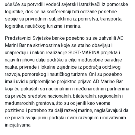
učešće su potvrdili vodeći svjetski istraživači iz pomorske
logistike, dok će na konferenciji biti održane posebne
sesije sa privrednim subjektima iz pomrstva, transporta,
logistike, nautičkog turizma i marina.
Predstavnici Svjetske banke posebno su se zahvalili AD
Marini Bar na aktivnostima koje se stalno obavljaju i
unapređuju, i nakon realizacije SUST-MARINA projekta i
najavili njihovu dalju podršku u cilju međusobne saradnje
nauke, privrede i lokalne zajednice iz područja održivog
razvoja, pomorskog i nautičkog turizma. Oni su posebno
imali uvid u pripremljene projektne prijave AD Marine Bar
koja će pokušati sa nacionalnim i međunarodnim partnerima
da privuče sredstva nacionalnih, bilateralnih, regionalnih i
međunarodnih grantova, što su ocijenili kao veoma
pozitivno i potrebno za dalji razvoj marine, naglašavajući da
će pružiti svoju punu podršku ovim razvojnim i inovativnim
inicijativama.