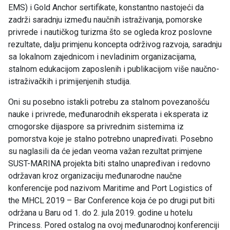
EMS) i Gold Anchor sertifikate, konstantno nastojeći da
zadrži saradnju između naučnih istraživanja, pomorske
privrede i nautičkog turizma što se ogleda kroz poslovne
rezultate, dalju primjenu koncepta održivog razvoja, saradnju
sa lokalnom zajednicom i nevladinim organizacijama,
stalnom edukacijom zaposlenih i publikacijom više naučno-
istraživačkih i primijenjenih studija.
Oni su posebno istakli potrebu za stalnom povezanošću
nauke i privrede, međunarodnih eksperata i eksperata iz
crnogorske dijaspore sa privrednim sistemima iz
pomorstva koje je stalno potrebno unapređivati. Posebno
su naglasili da će jedan veoma važan rezultat primjene
SUST-MARINA projekta biti stalno unapređivan i redovno
održavan kroz organizaciju međunarodne naučne
konferencije pod nazivom Maritime and Port Logistics of
the MHCL 2019 – Bar Conference koja će po drugi put biti
održana u Baru od 1. do 2. jula 2019. godine u hotelu
Princess. Pored ostalog na ovoj međunarodnoj konferenciji