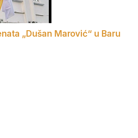
enata „Dušan Marović“ u Baru