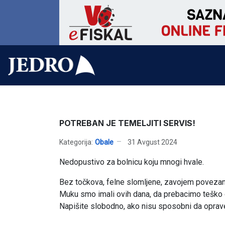
POTREBAN JE TEMELJITI SERVIS!
Kategorija:
Obale
31 Avgust 2024
Nedopustivo za bolnicu koju mnogi hvale.
Bez točkova, felne slomljene, zavojem poveza
Muku smo imali ovih dana, da prebacimo teško 
Napišite slobodno, ako nisu sposobni da oprave 