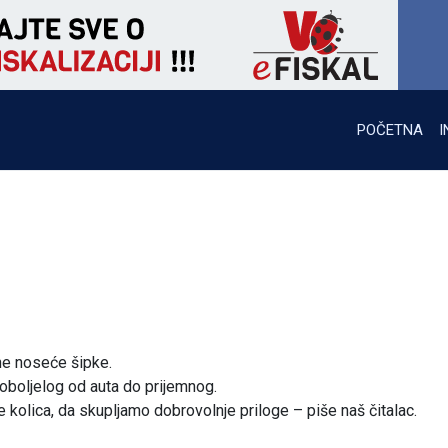
POČETNA
I
ne noseće šipke.
oboljelog od auta do prijemnog.
kolica, da skupljamo dobrovolnje priloge – piše naš čitalac.