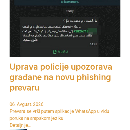
Uprava policije upozorava
građane na novu phishing
prevaru
06. Avgust. 2026.
Prevara se vrši putem aplikacije WhatsApp u vidu
poruka na arapskom jeziku
Detaljnije...