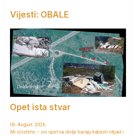
Vijesti: OBALE
Opet ista stvar
06. Avgust. 2026.
Mi očistimo – oni opet na divlje bacaju kabasti otpad i