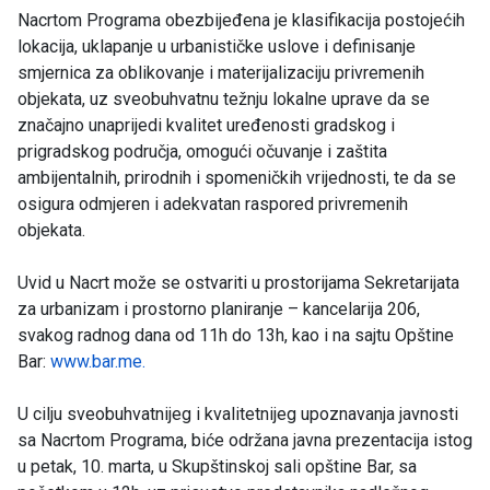
Nacrtom Programa obezbijeđena je klasifikacija postojećih
lokacija, uklapanje u urbanističke uslove i definisanje
smjernica za oblikovanje i materijalizaciju privremenih
objekata, uz sveobuhvatnu težnju lokalne uprave da se
značajno unaprijedi kvalitet uređenosti gradskog i
prigradskog područja, omogući očuvanje i zaštita
ambijentalnih, prirodnih i spomeničkih vrijednosti, te da se
osigura odmjeren i adekvatan raspored privremenih
objekata.
Uvid u Nacrt može se ostvariti u prostorijama Sekretarijata
za urbanizam i prostorno planiranje – kancelarija 206,
svakog radnog dana od 11h do 13h, kao i na sajtu Opštine
Bar:
www.bar.me.
U cilju sveobuhvatnijeg i kvalitetnijeg upoznavanja javnosti
sa Nacrtom Programa, biće održana javna prezentacija istog
u petak, 10. marta, u Skupštinskoj sali opštine Bar, sa