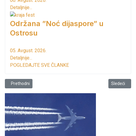
06. Avgust. 2026.
Detaljnije...
Održana ”Noć dijaspore” u
Ostrosu
05. Avgust. 2026.
Detaljnije...
POGLEDAJTE SVE ČLANKE
Prethodni članak: Kanali na magistrali sanirani kod Zaljeva
Sledeći člana
Prethodni
Sledeći