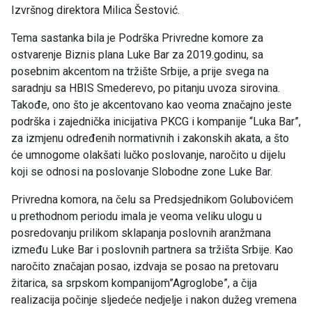
Izvršnog direktora Milica Šestović.
Tema sastanka bila je Podrška Privredne komore za
ostvarenje Biznis plana Luke Bar za 2019.godinu, sa
posebnim akcentom na tržište Srbije, a prije svega na
saradnju sa HBIS Smederevo, po pitanju uvoza sirovina.
Takođe, ono što je akcentovano kao veoma značajno jeste
podrška i zajednička inicijativa PKCG i kompanije “Luka Bar”,
za izmjenu određenih normativnih i zakonskih akata, a što
će umnogome olakšati lučko poslovanje, naročito u dijelu
koji se odnosi na poslovanje Slobodne zone Luke Bar.
Privredna komora, na čelu sa Predsjednikom Golubovićem
u prethodnom periodu imala je veoma veliku ulogu u
posredovanju prilikom sklapanja poslovnih aranžmana
između Luke Bar i poslovnih partnera sa tržišta Srbije. Kao
naročito značajan posao, izdvaja se posao na pretovaru
žitarica, sa srpskom kompanijom”Agroglobe”, a čija
realizacija počinje sljedeće nedjelje i nakon dužeg vremena