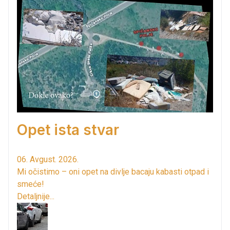
Opet ista stvar
06. Avgust. 2026.
Mi očistimo – oni opet na divlje bacaju kabasti otpad i
smeće!
Detaljnije...