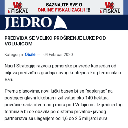
PREDVIĐA SE VELIKO PROŠIRENJE LUKE POD
VOLUJICOM
Kategorija:
Obale
04 Februar 2020
Nacrt Strategije razvoja pomorske privrede kao jedan od
ciljeva predviđa izgradnju novog kontejnerskog terminala u
Baru
Prema planovima, novi lučki basen bi se “naslanjao” na
postojeći glavni lukobran i zahvatao oko 140 hektara
površine sada otvorenog mora pod Volujicom. Izgradnja tog
terminala bi se obavila po sistemu privatno- javnog
partnerstva sa ulaganjem od 1,6 do 2,5 milijardi eura.