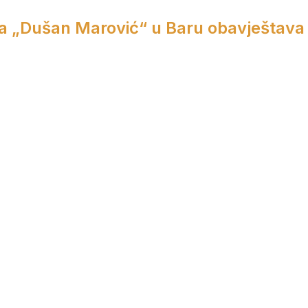
a „Dušan Marović“ u Baru obavještava