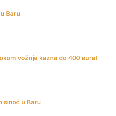
 u Baru
 tokom vožnje kazna do 400 eura!
o sinoć u Baru