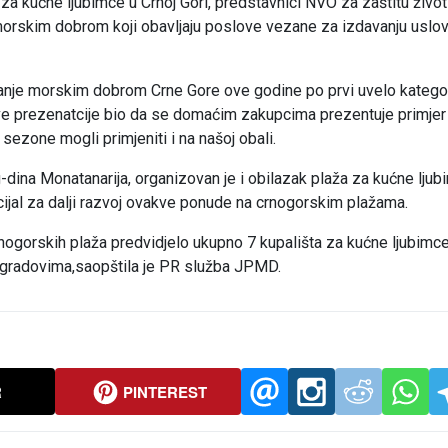
 za kućne ljubimce u Crnoj Gori, predstavnici NVO za zaštitu životi
orskim dobrom koji obavljaju poslove vezane za izdavanju uslo
janje morskim dobrom Crne Gore ove godine po prvi uvelo kategor
j ove prezenatcije bio da se domaćim zakupcima prezentuje primjer
sezone mogli primjeniti i na našoj obali.
-dina Monatanarija, organizovan je i obilazak plaža za kućne ljub
ncijal za dalji razvoj ovakve ponude na crnogorskim plažama.
ogorskih plaža predvidjelo ukupno 7 kupališta za kućne ljubimce
m gradovima,saopštila je PR služba JPMD.
R
PINTEREST