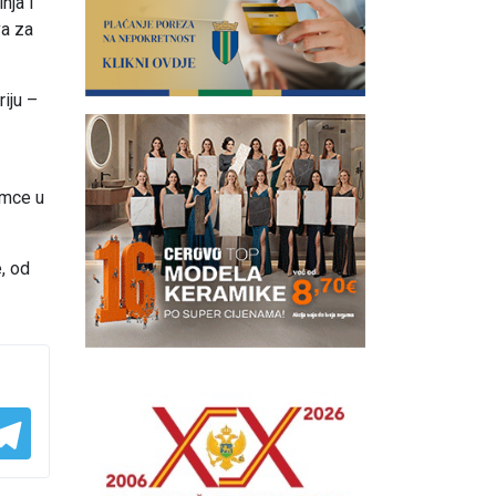
nja i
va za
iju –
imce u
, od