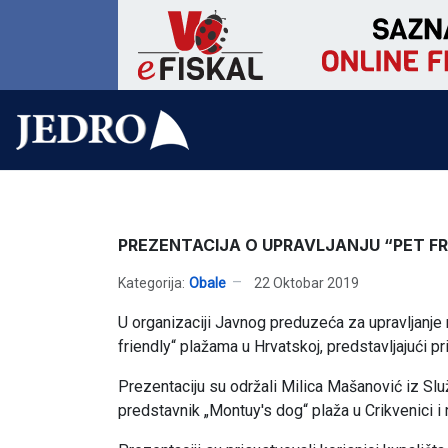
PREZENTACIJA O UPRAVLJANJU “PET F
Kategorija:
Obale
22 Oktobar 2019
U organizaciji Javnog preduzeća za upravljanje 
friendly“ plažama u Hrvatskoj, predstavljajući pr
Prezentaciju su održali Milica Mašanović iz Sl
predstavnik „Montuy's dog“ plaža u Crikvenici i