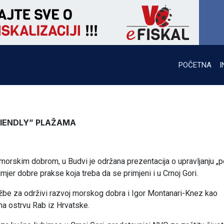
POČETNA
I
RIENDLY” PLAŽAMA
morskim dobrom, u Budvi je održana prezentacija o upravljanju „p
imjer dobre prakse koja treba da se primjeni i u Crnoj Gori.
užbe za održivi razvoj morskog dobra i Igor Montanari-Knez kao
 na ostrvu Rab iz Hrvatske.