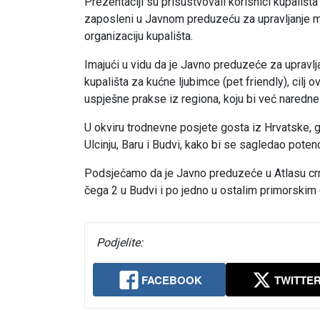
Prezentaciji su prisustvovali korisnici kupališta
zaposleni u Javnom preduzeću za upravljanje m
organizaciju kupališta.
Imajući u vidu da je Javno preduzeće za upravl
kupališta za kućne ljubimce (pet friendly), cil
uspješne prakse iz regiona, koju bi već naredne 
U okviru trodnevne posjete gosta iz Hrvatske, g
Ulcinju, Baru i Budvi, kako bi se sagledao pote
Podsjećamo da je Javno preduzeće u Atlasu crn
čega 2 u Budvi i po jedno u ostalim primorski
Podjelite:
FACEBOOK
TWITTE