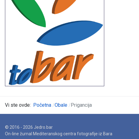
Vi ste ovde:
Početna
Obale
Prigancija
© 2016 - 2026 Jedro.bar
On-line žurnal Mediteranskog centra fotografije iz Bara