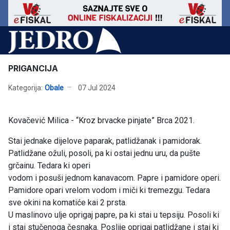
PRIGANCIJA
Kategorija:
Obale
07 Jul 2024
Kovačević Milica - “Kroz brvacke pinjate” Brca 2021.
Stai jednake dijelove paparak, patlidžanak i pamidorak.
Patlidžane ožuli, posoli, pa ki ostai jednu uru, da pušte
grčainu. Tedara ki operi
vodom i posuši jednom kanavacom. Papre i pamidore operi.
Pamidore opari vrelom vodom i miči ki tremezgu. Tedara
sve okini na komatiće kai 2 prsta.
U maslinovo ulje oprigaj papre, pa ki stai u tepsiju. Posoli ki
i stai stučenoga česnaka. Poslije oprigaj patlidžane i stai ki