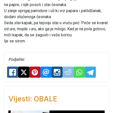
na papre, i njik posoli i stai česnaka.
U zanje oprigaj pamidore i uli ki vrz papara i patlidžanak,
dodani stučenoga česnaka.
Seda stai kapak, pa tepsiju stai u vruću peć. Peče se kvarat
od ure, mojde i uru, ako ga je mlogo. Kad je na pola gotovo,
miči kapak, da se zagusti i veže koricu.
Ije se sirom.
Podjelite:
Vijesti: OBALE