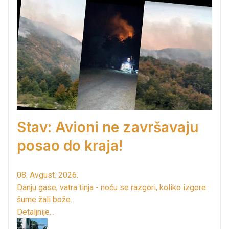
Stav: Avioni ne završavaju
posao do kraja!
08. Avgust. 2026.
Danju gase, vatra tinja - noću se razgori, koliko izgore
šume žali bože.
Detaljnije...