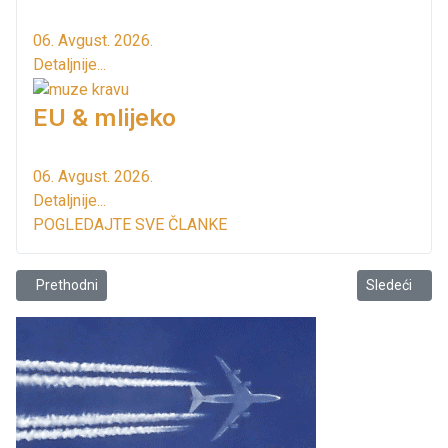
06. Avgust. 2026.
Detaljnije...
EU & mlijeko
06. Avgust. 2026.
Detaljnije...
POGLEDAJTE SVE ČLANKE
Prethodni članak: Strujni kabal oštetili izvodjači gradjevinskih radov
Sledeći član
Prethodni
Sledeći