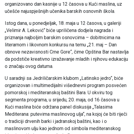
organizovano dan kasnije u 12 časova u Kući maslina, uz
učešće najuspješnijih učenika barskih osnovnih škola.
Istog dana, u ponedjeljak, 18. maja u 12 časova, u galeriji
„Velimir A. Leković“ biće upriličena dodjela nagrada i
priznanja najboljim barskim osnovcima – dobitnicima na
literarnom i likovnom konkursu na temu „21. maj – Dan
obnove nezavisnosti Crne Gore“, čime Opština Bar nastavlja
da podstiče kreativno izražavanje mladih i njihovu edukaciju
o značaju ovog datuma.
U saradnji sa Jedriličarskim klubom „Latinsko jedro“, biće
organizovan i multimedijalni višednevni program posvećen
pomorskoj i mediteranskoj baštini Bara. U okviru tog
segmenta programa, u srijedu, 20. maja, od 16 časova u
Kući maslina biće održana panel diskusija „Talasima
Mediterana: putevima maslinovog ulja“, na kojoj će biti riječi
o tradiciji drvenih barki i jadranskoj baštini, kao i o
maslinovom ulju kao jednom od simbola mediteranskog