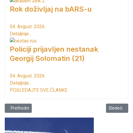
Rok doživljaj na bARS-u
04. Avgust. 2026.
Detaljnije...
Policiji prijavljen nestanak
Georgij Solomatin (21)
04. Avgust. 2026.
Detaljnije...
POGLEDAJTE SVE ČLANKE
Prethodni članak: Vodovodna i kanalizaciona infrastruktura u broj
Sledeći člana
Prethodni
Sledeći