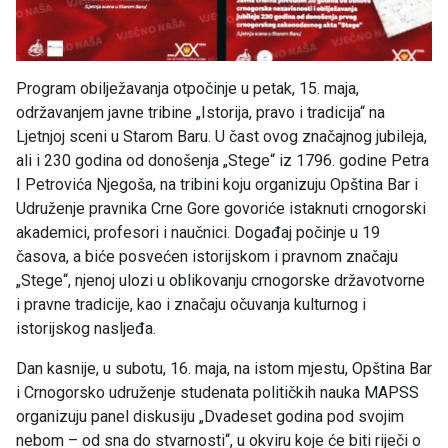
Program obilježavanja otpočinje u petak, 15. maja,
održavanjem javne tribine „Istorija, pravo i tradicija“ na
Ljetnjoj sceni u Starom Baru. U čast ovog značajnog jubileja,
ali i 230 godina od donošenja „Stege“ iz 1796. godine Petra
I Petrovića Njegoša, na tribini koju organizuju Opština Bar i
Udruženje pravnika Crne Gore govoriće istaknuti crnogorski
akademici, profesori i naučnici. Događaj počinje u 19
časova, a biće posvećen istorijskom i pravnom značaju
„Stege“, njenoj ulozi u oblikovanju crnogorske državotvorne
i pravne tradicije, kao i značaju očuvanja kulturnog i
istorijskog nasljeđa.
Dan kasnije, u subotu, 16. maja, na istom mjestu, Opština Bar
i Crnogorsko udruženje studenata političkih nauka MAPSS
organizuju panel diskusiju „Dvadeset godina pod svojim
nebom – od sna do stvarnosti“, u okviru koje će biti riječi o