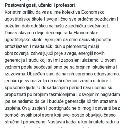
Postovani gosti, učenici I profesori,
Koristim priliku da vas u ime kolektiva Ekonomsko
ugostiteljske škole I svoje lično sve srdačno pozdravim I
poželim dobrodošlicu na našu zajedničku svečanost.
Danas slavimo dvije decenije rada Ekonomsko-
ugostiteljske škole. Vjerujem da smo sačuvali početni
entuzijazam I mladalački duh u plemenitoj misiji
obrazovanja, zahvaljujući prije svega, energiji novih
generacija I trudu koji svi mi zaposleni ulažemo. U ovom
važnom poslu suočavail smo se sa brojnim iskušenjima I
izazovima. Ubijeđen sam da na njih spremno odgovaramo,
jer nam je svima želja da naši učenici izrastu u dobre I
sposobne ljude. U dosadašnjem period naši učenici su
prepoznati po brojnim takmičenjima I osvojenim nagradam
,pa se nadamo da će I buduće generacije ići tim stazama
uspjeha. Ovaj uspjeh I postignuća ne bi mogli ostvariti bez
pomoći svojih profesora koji svoj posao obavljaju časno,
stručno I posvećeno. Nastavni kadar u kontinuitetu radi na