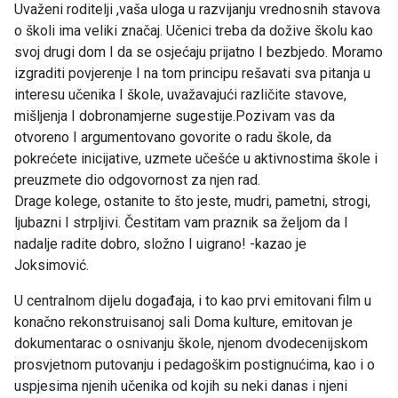
Uvaženi roditelji ,vaša uloga u razvijanju vrednosnih stavova
o školi ima veliki značaj. Učenici treba da dožive školu kao
svoj drugi dom I da se osjećaju prijatno I bezbjedo. Moramo
izgraditi povjerenje I na tom principu rešavati sva pitanja u
interesu učenika I škole, uvažavajući različite stavove,
mišljenja I dobronamjerne sugestije.Pozivam vas da
otvoreno I argumentovano govorite o radu škole, da
pokrećete inicijative, uzmete učešće u aktivnostima škole i
preuzmete dio odgovornost za njen rad.
Drage kolege, ostanite to što jeste, mudri, pametni, strogi,
ljubazni I strpljivi. Čestitam vam praznik sa željom da I
nadalje radite dobro, složno I uigrano! -kazao je
Joksimović.
U centralnom dijelu događaja, i to kao prvi emitovani film u
konačno rekonstruisanoj sali Doma kulture, emitovan je
dokumentarac o osnivanju škole, njenom dvodecenijskom
prosvjetnom putovanju i pedagoškim postignućima, kao i o
uspjesima njenih učenika od kojih su neki danas i njeni