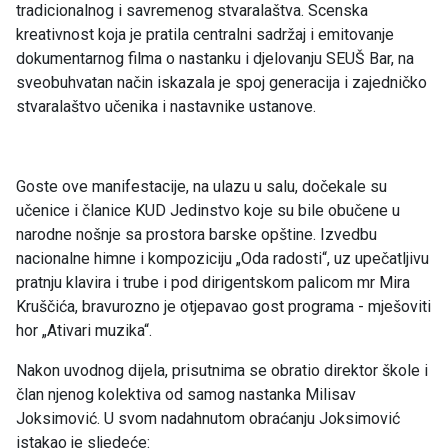
tradicionalnog i savremenog stvaralaštva. Scenska
kreativnost koja je pratila centralni sadržaj i emitovanje
dokumentarnog filma o nastanku i djelovanju SEUŠ Bar, na
sveobuhvatan način iskazala je spoj generacija i zajedničko
stvaralaštvo učenika i nastavnike ustanove.
Goste ove manifestacije, na ulazu u salu, dočekale su
učenice i članice KUD Jedinstvo koje su bile obučene u
narodne nošnje sa prostora barske opštine. Izvedbu
nacionalne himne i kompoziciju „Oda radosti“, uz upečatljivu
pratnju klavira i trube i pod dirigentskom palicom mr Mira
Kruščića, bravurozno je otjepavao gost programa - mješoviti
hor „Ativari muzika“.
Nakon uvodnog dijela, prisutnima se obratio direktor škole i
član njenog kolektiva od samog nastanka Milisav
Joksimović. U svom nadahnutom obraćanju Joksimović
istakao je sljedeće: