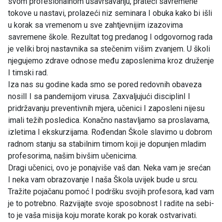
svom profesionalnom usavršavanju, prateći savremene
tokove u nastavi, prolazeći niz seminara I obuka kako bi išli
u korak sa vremenom u sve zahtjevnijim izazovima
savremene škole. Rezultat tog predanog I odgovornog rada
je veliki broj nastavnika sa stečenim višim zvanjem. U školi
njegujemo zdrave odnose među zaposlenima kroz druženje
I timski rad.
Iza nas su godine kada smo se pored redovnih obaveza
nosilI I sa pandemijom virusa. Zaxvaljujući disciplinI I
pridržavanju preventivnih mjera, učenici I zaposleni nijesu
imali težih posledica. Konačno nastavljamo sa proslavama,
izletima I ekskurzijama. Rođendan Škole slavimo u dobrom
radnom stanju sa stabilnim timom koji je dopunjen mladim
profesorima, našim bivšim učenicima.
Dragi učenici, ovo je ponajviše vaš dan. Neka vam je srećan
I neka vam obrazovanje I naša Škola uvijek bude u srcu.
Tražite pojačanu pomoć I podršku svojih profesora, kad vam
je to potrebno. Razvijajte svoje sposobnost I radite na sebi-
to je vaša misija koju morate korak po korak ostvarivati.