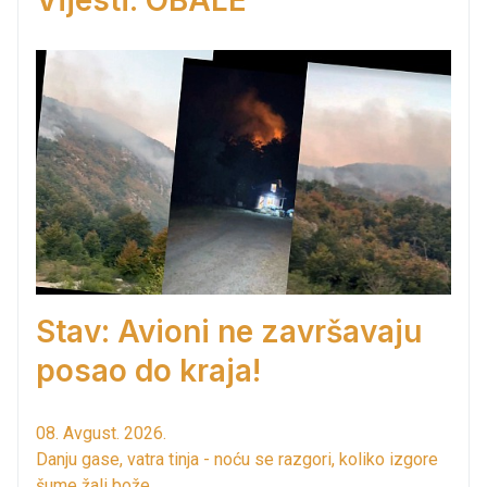
Vijesti: OBALE
Stav: Avioni ne završavaju
posao do kraja!
08. Avgust. 2026.
Danju gase, vatra tinja - noću se razgori, koliko izgore
šume žali bože.