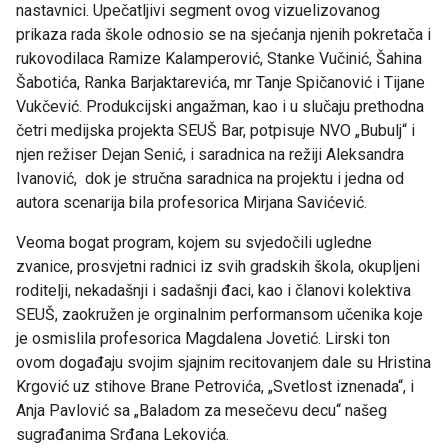
nastavnici. Upečatljivi segment ovog vizuelizovanog
prikaza rada škole odnosio se na sjećanja njenih pokretača i
rukovodilaca Ramize Kalamperović, Stanke Vučinić, Šahina
Šabotića, Ranka Barjaktarevića, mr Tanje Spičanović i Tijane
Vukčević. Produkcijski angažman, kao i u slučaju prethodna
četri medijska projekta SEUŠ Bar, potpisuje NVO „Bubulj“ i
njen režiser Dejan Senić, i saradnica na režiji Aleksandra
Ivanović, dok je stručna saradnica na projektu i jedna od
autora scenarija bila profesorica Mirjana Savićević.
Veoma bogat program, kojem su svjedočili ugledne
zvanice, prosvjetni radnici iz svih gradskih škola, okupljeni
roditelji, nekadašnji i sadašnji đaci, kao i članovi kolektiva
SEUŠ, zaokružen je orginalnim performansom učenika koje
je osmislila profesorica Magdalena Jovetić. Lirski ton
ovom događaju svojim sjajnim recitovanjem dale su Hristina
Krgović uz stihove Brane Petrovića, „Svetlost iznenada“, i
Anja Pavlović sa „Baladom za mesečevu decu“ našeg
sugrađanima Srđana Lekovića.