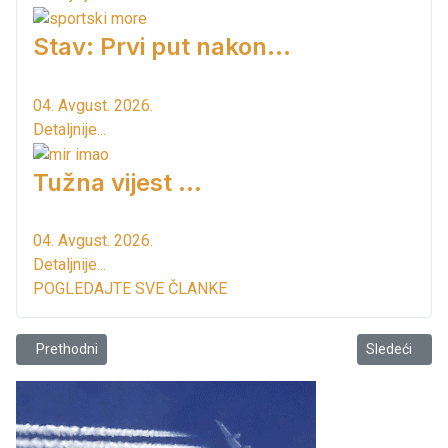
Stav: Prvi put nakon…
04. Avgust. 2026.
Detaljnije...
Tužna vijest ...
04. Avgust. 2026.
Detaljnije...
POGLEDAJTE SVE ČLANKE
Prethodni članak: Rijeka Željeznica, spas od ljetnje vreline
Sledeći članak
Prethodni
Sledeći