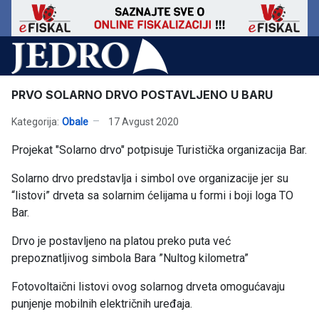
PRVO SOLARNO DRVO POSTAVLJENO U BARU
Kategorija:
Obale
17 Avgust 2020
Projekat "Solarno drvo" potpisuje Turistička organizacija Bar.
Solarno drvo predstavlja i simbol ove organizacije jer su
“listovi” drveta sa solarnim ćelijama u formi i boji loga TO
Bar.
Drvo je postavljeno na platou preko puta već
prepoznatljivog simbola Bara ”Nultog kilometra”
Fotovoltaični listovi ovog solarnog drveta omogućavaju
punjenje mobilnih električnih uređaja.