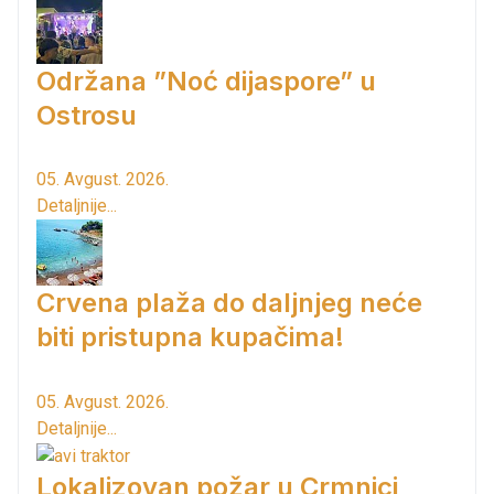
Održana ”Noć dijaspore” u
Ostrosu
05. Avgust. 2026.
Detaljnije...
Crvena plaža do daljnjeg neće
biti pristupna kupačima!
05. Avgust. 2026.
Detaljnije...
Lokalizovan požar u Crmnici