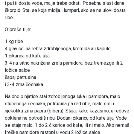
i pušti dosta vode, ma je treba odrati. Posebnu slast dane
škorpid. Stai se koja midija i lumpari, ako se ne ulovi dosta
ribe.
Oˊpreše ti je:
1 kg ribe
4 glavice, na rebra zdrobljenoga, kromida ali kapule
1 ćikarica od kafe ulja
3-4 na sitno nakrižana zrela pamidora, bez tremezge ili 2
ložice salce
šapaj petrusina
i 3-4 zrna česnaka
Na dno pinjatice stai zdrobljenoga luka i pamidora, malo
stučenoga česnaka, petrusina pa red ribe, malo soli i
njekolika zrna papra (bibera). Stajaj, kako kazasmo, u redove
doklena ne potrošiš ribu. Dodani ćikaricu od kafe ulja. Vode
se staja malo, 1 do 2 ćikarice od kafe, ili ni malo. Ako nemaš
freške pamidore rastopi u vodu 2 ložice salce.