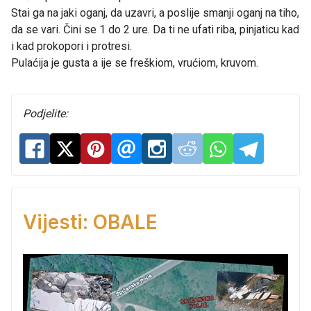
Stai ga na jaki oganj, da uzavri, a poslije smanji oganj na tiho,
da se vari. Čini se 1 do 2 ure. Da ti ne ufati riba, pinjaticu kad
i kad prokopori i protresi.
Pulaćija je gusta a ije se freškiom, vrućiom, kruvom.
Podjelite:
Vijesti: OBALE