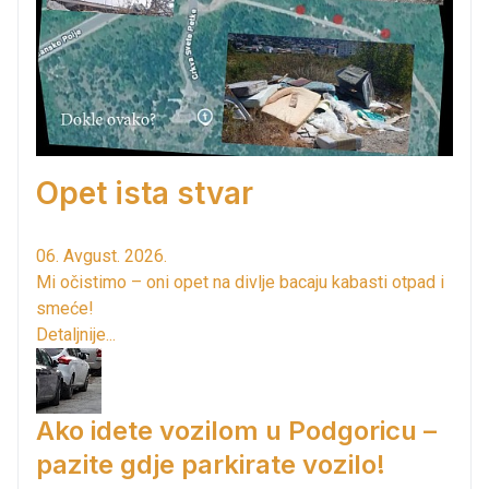
Opet ista stvar
06. Avgust. 2026.
Mi očistimo – oni opet na divlje bacaju kabasti otpad i
smeće!
Detaljnije...
Ako idete vozilom u Podgoricu –
pazite gdje parkirate vozilo!