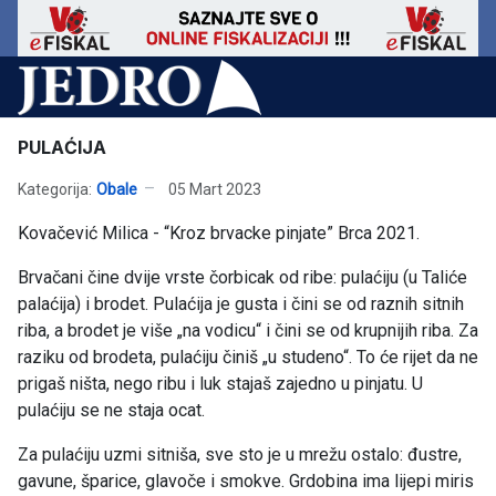
PULAĆIJA
Kategorija:
Obale
05 Mart 2023
Kovačević Milica - “Kroz brvacke pinjate” Brca 2021.
Brvačani čine dvije vrste čorbicak od ribe: pulaćiju (u Taliće
palaćija) i brodet. Pulaćija je gusta i čini se od raznih sitnih
riba, a brodet je više „na vodicu“ i čini se od krupnijih riba. Za
raziku od brodeta, pulaćiju činiš „u studeno“. To će rijet da ne
prigaš ništa, nego ribu i luk stajaš zajedno u pinjatu. U
pulaćiju se ne staja ocat.
Za pulaćiju uzmi sitniša, sve sto je u mrežu ostalo: đustre,
gavune, šparice, glavoče i smokve. Grdobina ima lijepi miris