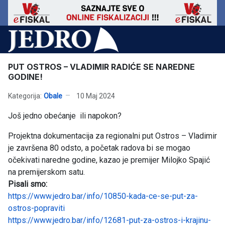
PUT OSTROS – VLADIMIR RADIĆE SE NAREDNE
GODINE!
Kategorija:
Obale
10 Maj 2024
Još jedno obećanje ili napokon?
Projektna dokumentacija za regionalni put Ostros – Vladimir
je završena 80 odsto, a početak radova bi se mogao
očekivati naredne godine, kazao je premijer Milojko Spajić
na premijerskom satu.
Pisali smo:
https://www.jedro.bar/info/10850-kada-ce-se-put-za-
ostros-popraviti
https://www.jedro.bar/info/12681-put-za-ostros-i-krajinu-