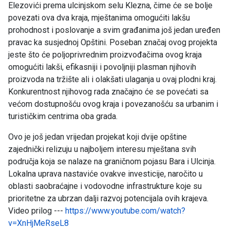
Elezovići prema ulcinjskom selu Klezna, čime će se bolje
povezati ova dva kraja, mještanima omogućiti lakšu
prohodnost i poslovanje a svim građanima još jedan uređen
pravac ka susjednoj Opštini. Poseban značaj ovog projekta
jeste što će poljoprivrednim proizvođačima ovog kraja
omogućiti lakši, efikasniji i povoljniji plasman njihovih
proizvoda na tržište ali i olakšati ulaganja u ovaj plodni kraj.
Konkurentnost njihovog rada značajno će se povećati sa
većom dostupnošću ovog kraja i povezanošću sa urbanim i
turističkim centrima oba grada.
Ovo je još jedan vrijedan projekat koji dvije opštine
zajednički relizuju u najboljem interesu mještana svih
područja koja se nalaze na graničnom pojasu Bara i Ulcinja.
Lokalna uprava nastaviće ovakve investicije, naročito u
oblasti saobraćajne i vodovodne infrastrukture koje su
prioritetne za ubrzan dalji razvoj potencijala ovih krajeva.
Video prilog ---
https://www.youtube.com/watch?
v=XnHjMeRseL8