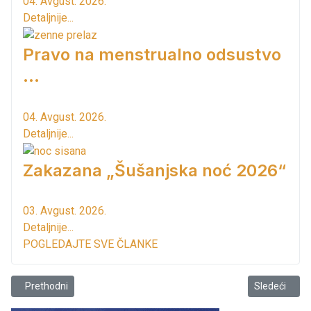
04. Avgust. 2026.
Detaljnije...
Pravo na menstrualno odsustvo
...
04. Avgust. 2026.
Detaljnije...
Zakazana „Šušanjska noć 2026“
03. Avgust. 2026.
Detaljnije...
POGLEDAJTE SVE ČLANKE
Prethodni članak: Završene pripreme kanala i vodotokova za kišnu
Sledeći člana
Prethodni
Sledeći