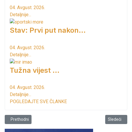
04. Avgust. 2026.
Detaljnije...
Stav: Prvi put nakon…
04. Avgust. 2026.
Detaljnije...
Tužna vijest ...
04. Avgust. 2026.
Detaljnije...
POGLEDAJTE SVE ČLANKE
Prethodni članak: Šifra “SAD030” dobila najviše bodova za idejno r
Sledeći član
Prethodni
Sledeći