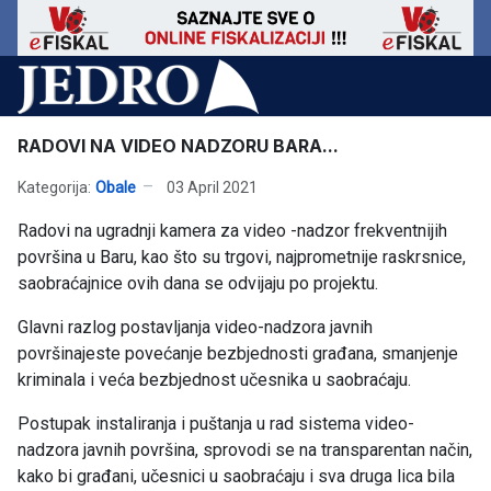
RADOVI NA VIDEO NADZORU BARA...
Kategorija:
Obale
03 April 2021
Radovi na ugradnji kamera za video -nadzor frekventnijih
površina u Baru, kao što su trgovi, najprometnije raskrsnice,
saobraćajnice ovih dana se odvijaju po projektu.
Glavni razlog postavljanja video-nadzora javnih
površinajeste povećanje bezbjednosti građana, smanjenje
kriminala i veća bezbjednost učesnika u saobraćaju.
Postupak instaliranja i puštanja u rad sistema video-
nadzora javnih površina, sprovodi se na transparentan način,
kako bi građani, učesnici u saobraćaju i sva druga lica bila