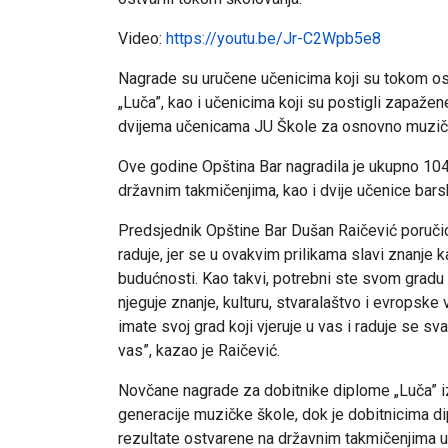
Video:
https://youtu.be/Jr-C2Wpb5e8
Nagrade su uručene učenicima koji su tokom osn
„Luča”, kao i učenicima koji su postigli zapaže
dvijema učenicama JU Škole za osnovno muzičko
Ove godine Opština Bar nagradila je ukupno 104 
državnim takmičenjima, kao i dvije učenice bar
Predsjednik Opštine Bar Dušan Raičević poručio
raduje, jer se u ovakvim prilikama slavi znanje 
budućnosti. Kao takvi, potrebni ste svom gradu i
njeguje znanje, kulturu, stvaralaštvo i evropske
imate svoj grad koji vjeruje u vas i raduje se 
vas”, kazao je Raičević.
Novčane nagrade za dobitnike diplome „Luča” iz
generacije muzičke škole, dok je dobitnicima d
rezultate ostvarene na državnim takmičenjima u