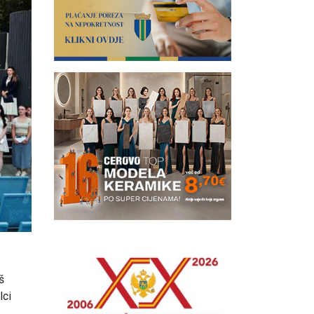
š
lci