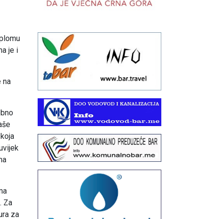
iplomu
a je i
e na
ebno
naše
 koja
uvijek
na
ma
. Za
ura za