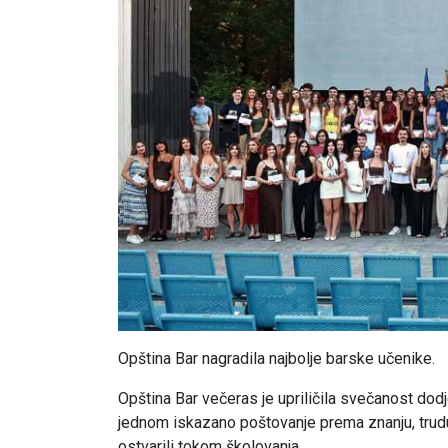
Opština Bar nagradila najbolje barske učenike.
Opština Bar večeras je upriličila svečanost dod
jednom iskazano poštovanje prema znanju, trudu
ostvarili tokom školovanja.