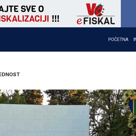
POČETNA
I
JEDNOST