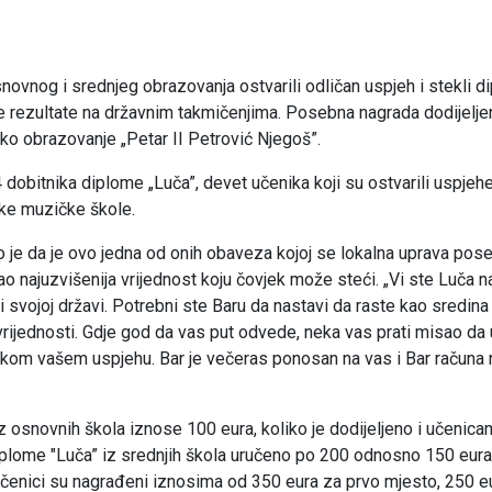
ovnog i srednjeg obrazovanja ostvarili odličan uspjeh i stekli d
ne rezultate na državnim takmičenjima. Posebna nagrada dodijeljen
 obrazovanje „Petar II Petrović Njegoš”.
dobitnika diplome „Luča”, devet učenika koji su ostvarili uspjeh
ske muzičke škole.
 je da je ovo jedna od onih obaveza kojoj se lokalna uprava pos
kao najuzvišenija vrijednost koju čovjek može steći. „Vi ste Luča 
 svojoj državi. Potrebni ste Baru da nastavi da raste kao sredina
 vrijednosti. Gdje god da vas put odvede, neka vas prati misao da 
svakom vašem uspjehu. Bar je večeras ponosan na vas i Bar računa 
 osnovnih škola iznose 100 eura, koliko je dodijeljeno i učenica
iplome "Luča” iz srednjih škola uručeno po 200 odnosno 150 eura
čenici su nagrađeni iznosima od 350 eura za prvo mjesto, 250 e