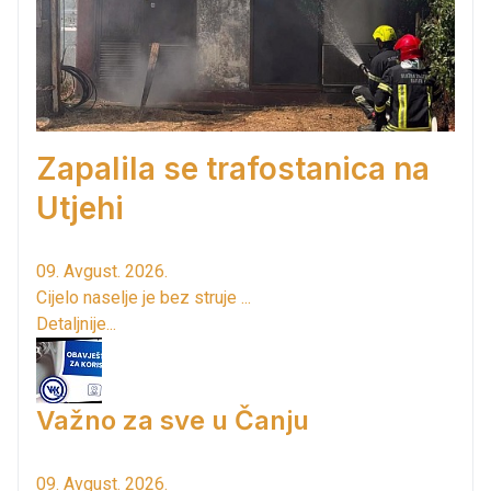
Zapalila se trafostanica na
Utjehi
09. Avgust. 2026.
Cijelo naselje je bez struje ...
Detaljnije...
Važno za sve u Čanju
09. Avgust. 2026.