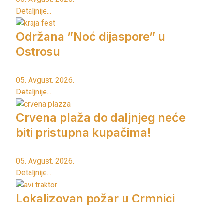
Detaljnije...
Održana ”Noć dijaspore” u
Ostrosu
05. Avgust. 2026.
Detaljnije...
Crvena plaža do daljnjeg neće
biti pristupna kupačima!
05. Avgust. 2026.
Detaljnije...
Lokalizovan požar u Crmnici