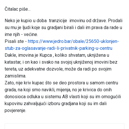
Čitalac piše...
Neko je kupio u doba tranzicije imovinu od države. Prodali
su mu je ljudi koje su gradjani birali i dali im prava da rade u
ime njih - većine.
Pisali ste -
https://www.jedro.bar/obale/25650-uklonjen-
stub-za-oglasavanje-radi-li-privatnik-parking-u-centru
Dakle, imovina je Kupca , koliko shvatam, uknjižena u
katastar, i on kao i svako na svojoj uknjiženoj imovini bez
tereta, uz adekvatne dozvole, može da radi po svojim
zamislima.
Zato, nije kriv kupac što se deo prostora u samom centru
grada, na koji smo navikli, mijenja, no je krivica do onih
donosioca odluka u sistemu AB vlasti koji su im omogućili
kupovinu zahvaljujući izboru gradjana koji su im dali
povjerenje.