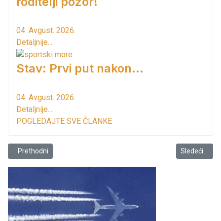
roditelji pozor!
04. Avgust. 2026.
Detaljnije...
Stav: Prvi put nakon…
04. Avgust. 2026.
Detaljnije...
POGLEDAJTE SVE ČLANKE
Prethodni članak: Stav: Legalizacija & sankcije
Sledeći člana
Prethodni
Sledeći