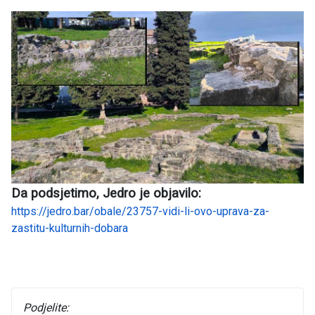
Da podsjetimo, Jedro je objavilo:
https://jedro.bar/obale/23757-vidi-li-ovo-uprava-za-
zastitu-kulturnih-dobara
Podjelite: