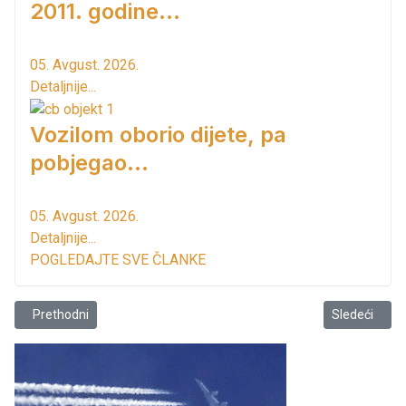
2011. godine...
05. Avgust. 2026.
Detaljnije...
Vozilom oborio dijete, pa
pobjegao...
05. Avgust. 2026.
Detaljnije...
POGLEDAJTE SVE ČLANKE
Prethodni članak: Reagovanje Momčila Lekovića na reagovanje Opš
Sledeći članak
Prethodni
Sledeći