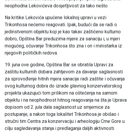
neophodna Lekovićeva dosjetljivost za tako nešto.
Na kritike Lekovića upućene lokalnoj upravi u vezi
Trikonhosa nećemo reagovati. Ipak, budući da se radi o
jedinstvenom objektu koji je kao takav zaštićeno kulturno
dobro, Opština Bar preduzima mjere za sanaciju i, u mjeri
mogućeg, očuvanje Trikonhosa što zna i on i ministarka iz
njegovih političkih redova.
19. juna ove godine, Opština Bar se obratila Upravi za
zaštitu kulturnih dobara zahtjevom za davanje saglasnosti
za sprovođenje hitnih mjera sanacije radi zaštite i očuvanja
ovog kulturnog dobra do izrade glavnog konzervatorskog
projekta ukazujući tom prilikom na oštećenja na samom
objektu i na neophodnost hitnog reagovanja na šta je Uprava
dopisom od 2. jula dala saglasnost uz smjernice za
postupanje, a nakon toga lokalitet Trikonhosa je obišao i
stručni tim Centra za konzervaciju i arheologiju Crne Gore u
cilju sagledavanja stanja i predlaganja daljih aktivnosti.