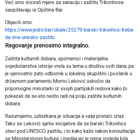
Već smo inicirali mjere za sanaciju i zaštitu Trikonhosa-
saopštavaju iz Opština Bar.
Objavili smo:
https://www.jedro.bar/obale/25279-barski-trikonhos-treba-
da-ima-unesko-zastitu
Regovanje prenosimo integralno.
Zaštita kulturnih dobara, spomenici i materijalna
svjedočanstva istorije vrela su tema u društvu ovih dana, pa
je vjerovatno zato odbornik u lokalnoj skupštini i poslanik u
državnom parlamentu Momo Leković uskočio da
pripomogne ministarki iz svojih partijskih redova kako bi
pokazali da se eto nešto radi na polju zaštite kulturnih
dobara.
Razumijemo, uzburkana je situacija a valja pronaći izlaz.
Tako se Leković sjetio inicijative da se barski Trikonhos
stavi pod UNESCO zaštitu, i to kako kaže nakon konsultacija
sa Ministarstvom kulture i medija jer je njima izgleda bila