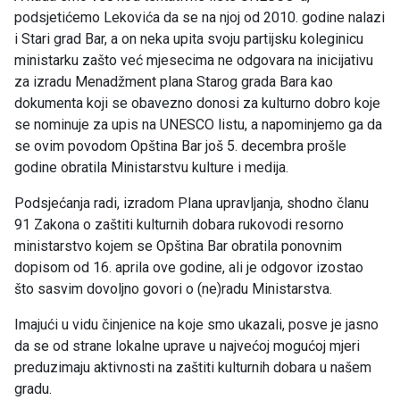
podsjetićemo Lekovića da se na njoj od 2010. godine nalazi
i Stari grad Bar, a on neka upita svoju partijsku koleginicu
ministarku zašto već mjesecima ne odgovara na inicijativu
za izradu Menadžment plana Starog grada Bara kao
dokumenta koji se obavezno donosi za kulturno dobro koje
se nominuje za upis na UNESCO listu, a napominjemo ga da
se ovim povodom Opština Bar još 5. decembra prošle
godine obratila Ministarstvu kulture i medija.
Podsjećanja radi, izradom Plana upravljanja, shodno članu
91 Zakona o zaštiti kulturnih dobara rukovodi resorno
ministarstvo kojem se Opština Bar obratila ponovnim
dopisom od 16. aprila ove godine, ali je odgovor izostao
što sasvim dovoljno govori o (ne)radu Ministarstva.
Imajući u vidu činjenice na koje smo ukazali, posve je jasno
da se od strane lokalne uprave u najvećoj mogućoj mjeri
preduzimaju aktivnosti na zaštiti kulturnih dobara u našem
gradu.