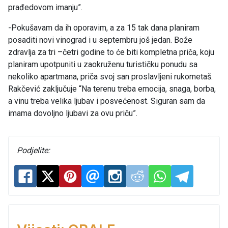
prađedovom imanju”.
-Pokušavam da ih oporavim, a za 15 tak dana planiram
posaditi novi vinograd i u septembru još jedan. Bože
zdravlja za tri –četri godine to će biti kompletna priča, koju
planiram upotpuniti u zaokruženu turističku ponudu sa
nekoliko apartmana, priča svoj san proslavljeni rukometaš.
Rakčević zaključuje “Na terenu treba emocija, snaga, borba,
a vinu treba velika ljubav i posvećenost. Siguran sam da
imama dovoljno ljubavi za ovu priču”.
Podjelite: