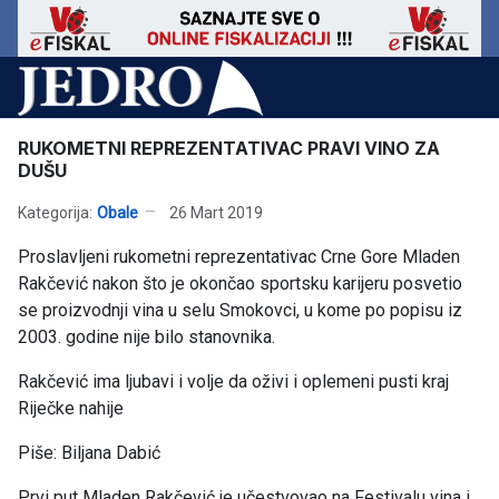
RUKOMETNI REPREZENTATIVAC PRAVI VINO ZA
DUŠU
Kategorija:
Obale
26 Mart 2019
Proslavljeni rukometni reprezentativac Crne Gore Mladen
Rakčević nakon što je okončao sportsku karijeru posvetio
se proizvodnji vina u selu Smokovci, u kome po popisu iz
2003. godine nije bilo stanovnika.
Rakčević ima ljubavi i volje da oživi i oplemeni pusti kraj
Riječke nahije
Piše: Biljana Dabić
Prvi put Mladen Rakčević je učestvovao na Festivalu vina i