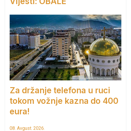
Vijesti: OBALE
Za držanje telefona u ruci
tokom vožnje kazna do 400
eura!
08. Avgust. 2026.