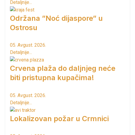
Detaljnije...
Održana ”Noć dijaspore” u
Ostrosu
05. Avgust. 2026.
Detaljnije...
Crvena plaža do daljnjeg neće
biti pristupna kupačima!
05. Avgust. 2026.
Detaljnije...
Lokalizovan požar u Crmnici