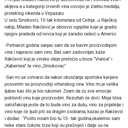
ukljeva a u kategoriji crvenih vina osvojio je zlatnu medalju,
proteklog vikenda u Virpazaru.
U selu Smokovci, 15-tak kilometara od Cetnja , u Riječkoj
nahiji, Mladen Rakčević je obnovio ognjište koje je gradio
njegov pradeda od novca koji je zaradio radeći u Americi.
-Petnaest godina sanjao sam da se bavim proizvodnjom
vina i napravio sam vino. Baš sam zadovoljan, kaže
Rakčević koji je vinske ideje pretočio u boce “Vranca” i
„Kabernea” te vino „Smokovac”
-San mi se ostvario da nakon okončanja sportske karijere
posvetim se proizvodnji vrhunskog vina. Vino mi je velika
ljubav kao što je bio rukomet. Znam da ću sve emocije
pokloniti vinu koje proizvodim. Rezultati će doći. Moja lična
satisfakcija jeste da to bude vino za dušu, vino za prijatelje i
vino koje će ljudi piti sa dragim osobama, kazao je Rakčević
i dodao : “Pošto nisam bio tu 15- tak godina,okalemio sam
neke stare čokote loze koji su preživjeli i dalje su na