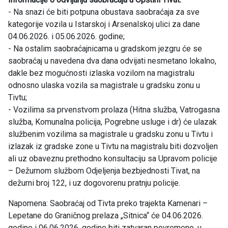
- Na snazi će biti potpuna obustava saobraćaja za sve
kategorije vozila u Istarskoj i Arsenalskoj ulici za dane
04.06.2026. i 05.06.2026. godine;
- Na ostalim saobraćajnicama u gradskom jezgru će se
saobraćaj u navedena dva dana odvijati nesmetano lokalno,
dakle bez mogućnosti izlaska vozilom na magistralu
odnosno ulaska vozila sa magistrale u gradsku zonu u
Tivtu;
- Vozilima sa prvenstvom prolaza (Hitna služba, Vatrogasna
služba, Komunalna policija, Pogrebne usluge i dr) će ulazak
službenim vozilima sa magistrale u gradsku zonu u Tivtu i
izlazak iz gradske zone u Tivtu na magistralu biti dozvoljen
ali uz obaveznu prethodno konsultaciju sa Upravom policije
– Dežurnom službom Odjeljenja bezbjednosti Tivat, na
dežurni broj 122, i uz dogovorenu pratnju policije.
Napomena: Saobraćaj od Tivta preko trajekta Kamenari –
Lepetane do Graničnog prelaza „Sitnica“ će 04.06.2026.
godine i 06.06.2026. godine biti zatvaran povremeno, u