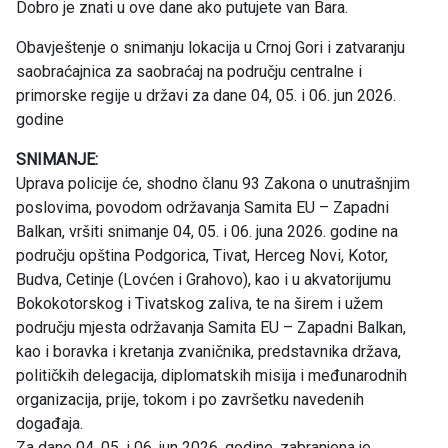
Dobro je znati u ove dane ako putujete van Bara.
Obavještenje o snimanju lokacija u Crnoj Gori i zatvaranju
saobraćajnica za saobraćaj na području centralne i
primorske regije u državi za dane 04, 05. i 06. jun 2026.
godine
SNIMANJE:
Uprava policije će, shodno članu 93 Zakona o unutrašnjim
poslovima, povodom održavanja Samita EU – Zapadni
Balkan, vršiti snimanje 04, 05. i 06. juna 2026. godine na
području opština Podgorica, Tivat, Herceg Novi, Kotor,
Budva, Cetinje (Lovćen i Grahovo), kao i u akvatorijumu
Bokokotorskog i Tivatskog zaliva, te na širem i užem
području mjesta održavanja Samita EU – Zapadni Balkan,
kao i boravka i kretanja zvaničnika, predstavnika država,
političkih delegacija, diplomatskih misija i međunarodnih
organizacija, prije, tokom i po završetku navedenih
događaja.
Za dane 04, 05. i 06. jun 2026. godine, zabranjena je