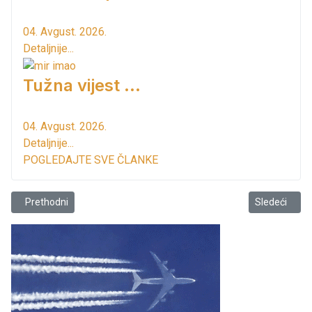
04. Avgust. 2026.
Detaljnije...
Tužna vijest ...
04. Avgust. 2026.
Detaljnije...
POGLEDAJTE SVE ČLANKE
Prethodni članak: U Virpazaru održan sastanak o putu za Ostros!
Sledeći člana
Prethodni
Sledeći