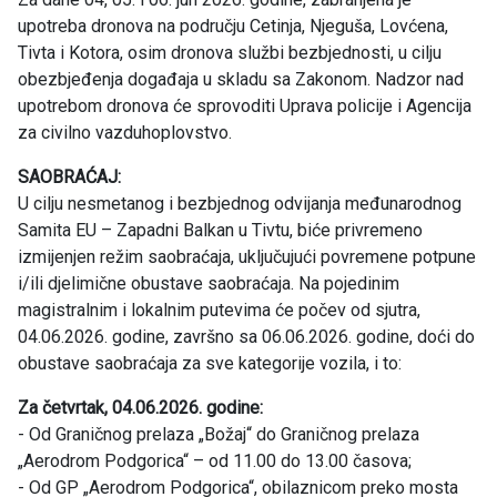
upotreba dronova na području Cetinja, Njeguša, Lovćena,
Tivta i Kotora, osim dronova službi bezbjednosti, u cilju
obezbjeđenja događaja u skladu sa Zakonom. Nadzor nad
upotrebom dronova će sprovoditi Uprava policije i Agencija
za civilno vazduhoplovstvo.
SAOBRAĆAJ:
U cilju nesmetanog i bezbjednog odvijanja međunarodnog
Samita EU – Zapadni Balkan u Tivtu, biće privremeno
izmijenjen režim saobraćaja, uključujući povremene potpune
i/ili djelimične obustave saobraćaja. Na pojedinim
magistralnim i lokalnim putevima će počev od sjutra,
04.06.2026. godine, završno sa 06.06.2026. godine, doći do
obustave saobraćaja za sve kategorije vozila, i to:
Za četvrtak, 04.06.2026. godine:
- Od Graničnog prelaza „Božaj“ do Graničnog prelaza
„Aerodrom Podgorica“ – od 11.00 do 13.00 časova;
- Od GP „Aerodrom Podgorica“, obilaznicom preko mosta