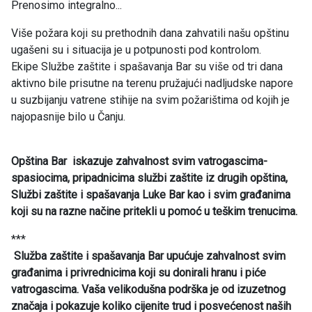
Prenosimo integralno...
Više požara koji su prethodnih dana zahvatili našu opštinu
ugašeni su i situacija je u potpunosti pod kontrolom.
Ekipe Službe zaštite i spašavanja Bar su više od tri dana
aktivno bile prisutne na terenu pružajući nadljudske napore
u suzbijanju vatrene stihije na svim požarištima od kojih je
najopasnije bilo u Čanju.
Opština Bar iskazuje zahvalnost svim vatrogascima-
spasiocima, pripadnicima službi zaštite iz drugih opština,
Službi zaštite i spašavanja Luke Bar kao i svim građanima
koji su na razne načine pritekli u pomoć u teškim trenucima.
***
Služba zaštite i spašavanja Bar upućuje zahvalnost svim
građanima i privrednicima koji su donirali hranu i piće
vatrogascima. Vaša velikodušna podrška je od izuzetnog
značaja i pokazuje koliko cijenite trud i posvećenost naših