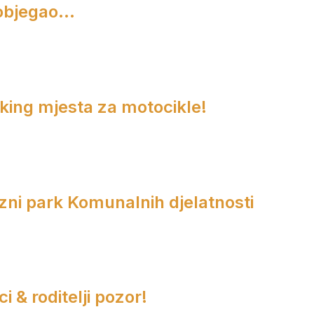
objegao...
rking mjesta za motocikle!
zni park Komunalnih djelatnosti
i & roditelji pozor!