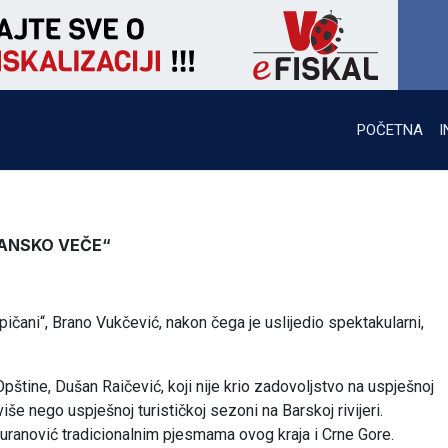
POČETNA
I
ČANSKO VEČE“
ičani“, Brano Vukčević, nakon čega je uslijedio spektakularni,
pštine, Dušan Raičević, koji nije krio zadovoljstvo na uspješnoj
više nego uspješnoj turističkoj sezoni na Barskoj rivijeri.
ranović tradicionalnim pjesmama ovog kraja i Crne Gore.