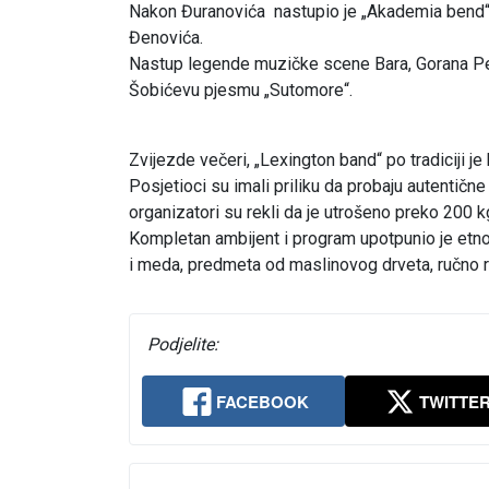
Nakon Đuranovića nastupio je „Akademia bend“,
Đenovića.
Nastup legende muzičke scene Bara, Gorana Pe
Šobićevu pjesmu „Sutomore“.
Zvijezde večeri, „Lexington band“ po tradiciji je
Posjetioci su imali priliku da probaju autentične
organizatori su rekli da je utrošeno preko 200 
Kompletan ambijent i program upotpunio je etno
i meda, predmeta od maslinovog drveta, ručno r
Podjelite:
FACEBOOK
TWITTE