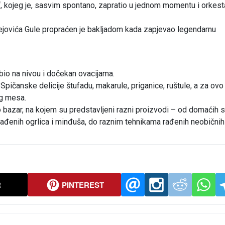
 kojeg je, sasvim spontano, zapratio u jednom momentu i orkesta
jovića Gule propraćen je bakljadom kada zapjevao legendarnu
 bio na nivou i dočekan ovacijama.
 Spičanske delicije štufadu, makarule, priganice, ruštule, a za ov
kg mesa.
 bazar, na kojem su predstavljeni razni proizvodi – od domaćih 
ađenih ogrlica i minđuša, do raznim tehnikama rađenih neobičnih 
R
PINTEREST