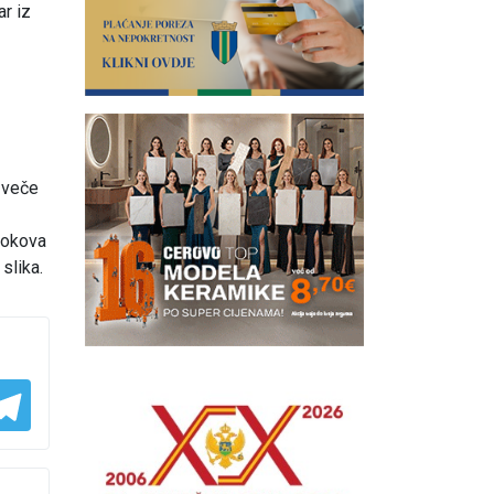
r iz
o veče
sokova
slika.