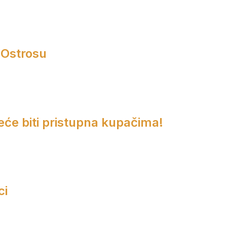
 Ostrosu
eće biti pristupna kupačima!
ci