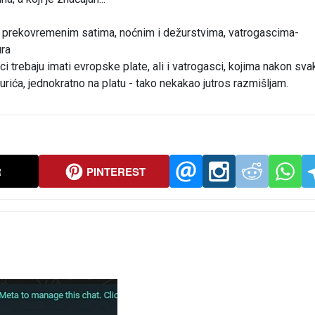
prekovremenim satima, noćnim i dežurstvima, vatrogascima-
ura
ci trebaju imati evropske plate, ali i vatrogasci, kojima nakon sva
rića, jednokratno na platu - tako nekakao jutros razmišljam.
R
PINTEREST