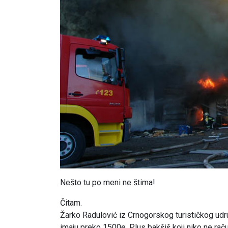
Nešto tu po meni ne štima!
Čitam.
Žarko Radulović iz Crnogorskog turističkog udr
imaju preko 1500e. Plus bakšiš koji niko ne računa