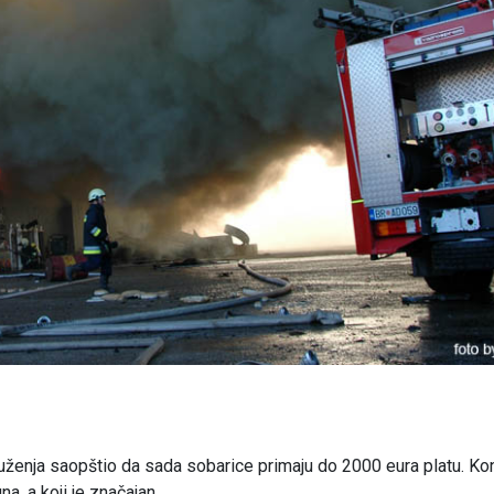
uženja saopštio da sada sobarice primaju do 2000 eura platu. Ko
, a koji je značajan...