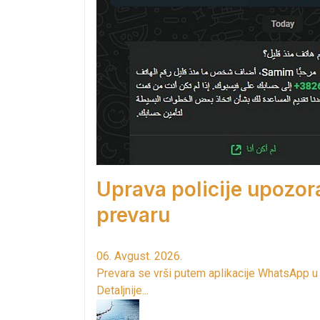
Uprava policije upozor
prevaru
06. Avgust. 2026.
Prevara se vrši putem aplikacije WhatsApp u
Detaljnije...