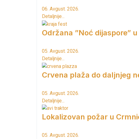
06. Avgust. 2026.
Detaljnije...
Održana ”Noć dijaspore” u
05. Avgust. 2026.
Detaljnije...
Crvena plaža do daljnjeg n
05. Avgust. 2026.
Detaljnije...
Lokalizovan požar u Crmni
05. Avgust. 2026.