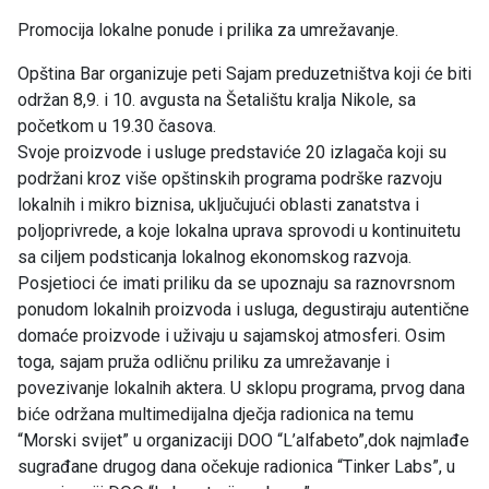
Promocija lokalne ponude i prilika za umrežavanje.
Opština Bar organizuje peti Sajam preduzetništva koji će biti
održan 8,9. i 10. avgusta na Šetalištu kralja Nikole, sa
početkom u 19.30 časova.
Svoje proizvode i usluge predstaviće 20 izlagača koji su
podržani kroz više opštinskih programa podrške razvoju
lokalnih i mikro biznisa, uključujući oblasti zanatstva i
poljoprivrede, a koje lokalna uprava sprovodi u kontinuitetu
sa ciljem podsticanja lokalnog ekonomskog razvoja.
Posjetioci će imati priliku da se upoznaju sa raznovrsnom
ponudom lokalnih proizvoda i usluga, degustiraju autentične
domaće proizvode i uživaju u sajamskoj atmosferi. Osim
toga, sajam pruža odličnu priliku za umrežavanje i
povezivanje lokalnih aktera. U sklopu programa, prvog dana
biće održana multimedijalna dječja radionica na temu
“Morski svijet” u organizaciji DOO “L’alfabeto”,dok najmlađe
sugrađane drugog dana očekuje radionica “Tinker Labs”, u