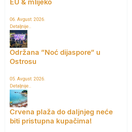
EU & mlijeko
06. Avgust. 2026.
Detaljnije...
Održana ”Noć dijaspore” u
Ostrosu
05. Avgust. 2026.
Detaljnije...
Crvena plaža do daljnjeg neće
biti pristupna kupačima!