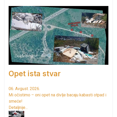
Opet ista stvar
06. Avgust. 2026.
Mi očistimo – oni opet na divlje bacaju kabasti otpad i
smeće!
Detaljnije...