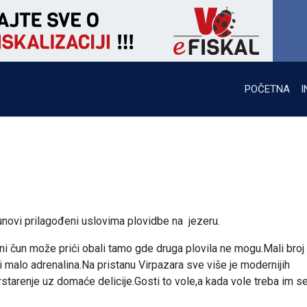
POČETNA
I
novi prilagođeni uslovima plovidbe na jezeru.
veni čun može prići obali tamo gde druga plovila ne mogu.Mali broj 
ti malo adrenalina.Na pristanu Virpazara sve više je modernijih
rstarenje uz domaće delicije.Gosti to vole,a kada vole treba im s