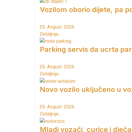
Vozilom oborio dijete, pa p
05. Avgust. 2026.
Detaljnije...
Parking servis da ucrta pa
05. Avgust. 2026.
Detaljnije...
Novo vozilo uključeno u vo
05. Avgust. 2026.
Detaljnije...
Mladi vozači, curice i dječac