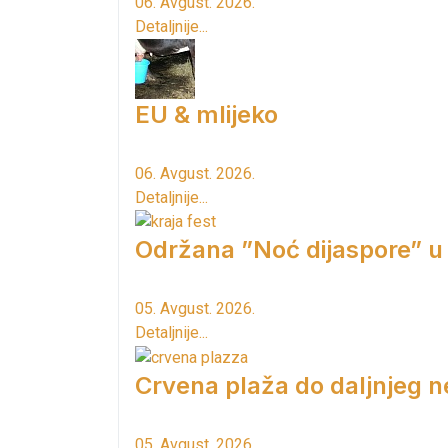
06. Avgust. 2026.
Detaljnije...
EU & mlijeko
06. Avgust. 2026.
Detaljnije...
Održana ”Noć dijaspore” u
05. Avgust. 2026.
Detaljnije...
Crvena plaža do daljnjeg n
05. Avgust. 2026.