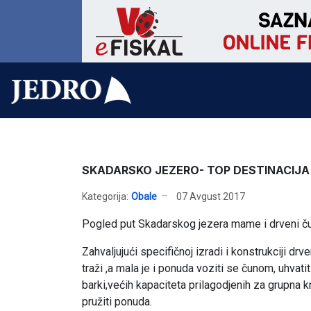
SKADARSKO JEZERO- TOP DESTINACIJA
Kategorija:
Obale
07 Avgust 2017
Pogled put Skadarskog jezera mame i drveni ču
Zahvaljujući specifičnoj izradi i konstrukciji dr
traži ,a mala je i ponuda voziti se čunom, uhvati
barki,većih kapaciteta prilagodjenih za grupna k
pružiti ponuda.