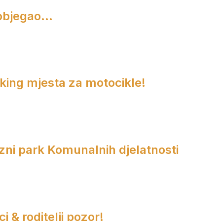
objegao...
rking mjesta za motocikle!
zni park Komunalnih djelatnosti
i & roditelji pozor!