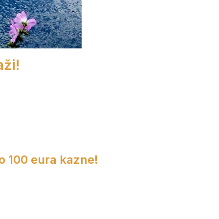
ži!
do 100 eura kazne!