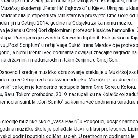
tekla je u muzičkoj školi Dr Miloje Milojević u Kragujevcu, u kla
uzičkoj akademiji „Petar Ilič Čajkovski“ u Kijevu, Ukrajina, u klas
 student bila je stipendista Ministarstva prosvjete Crne Gore od 
kademiji na Cetinju 2014. godine na Odsjeku za kamernu muziku.
rva je žena u Crnoj Gori diplomirani profesor klasične harmonike. 
tupa. Premijerno je izvodila Koncertni triptih A. Belošickog u Kij
u „Post Scriptum“ u režiji Varje Đukić. Irena Merdović je profeso
orici, a njeni učenici već godinama osvajaju značajne nagrade na
i na državnim i međunarodnim takmičenjima u Crnoj Gori.
 Osnovno i srednje muzičko obrazovanje stekla je u Muzičkoj škol
kademiji na Cetinju na teoretskom odsjeku. Muzički je producent u
avnik“ sa kojim je koncertno nastupala širom Crne Gore: u Kotoru,
, Baru. Tokom prethodne, 2019. nastupali su na Kolarčevoj zaduž
mernog ansambla „Con Spirito“ sa kojima već godinama sarađuje i
da srednje muzičke škole „Vasa Pavić“ u Podgorici, odsjek harmon
godina muzičke škole je pohađala klavir u klasi profesorice Lidij
vakoj godini postigla odličan uspjeh. U prethodnim godinama je