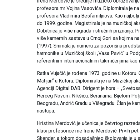
Irena Merdović je srednje muzičko obrazovanje s
profesora mr Vojina Vasovića. Diplomirala je na M
profesora Vladimira Besfamiljnova. Kao najbolji
do 1999. godine. Magistrirala je na muzičkoj a
Dobitnica je više nagrada i stručnih priznanja. P
više kamernih sastava u Crnoj Gori sa kojima nas
(1997). Snimala je numeru za pozorišnu predstav
harmonike u Muzičkoj školi „Vasa Pavić“ u Podg
referentnim internacionalnim takmičenjima kao 
Ratka Vujačić je rođena 1973. godine u Kotoru.
Matijan“ u Kotoru. Diplomirala je na Muzičkoj a
Agenciji Digital DAB. Dirigent je hora – „Svetos
Herceg Novom, Nikšiću, Beranama, Bijelom Polju
Beogradu, Andrić Gradu u Višegradu. Član je ka
nastupa.
Hristina Merdović je učenica je četvrtog razre
klasi profesorice me Irene Merdović. Prvih pet 
Skender, a tokom dosadašnjeg školovanja je u s