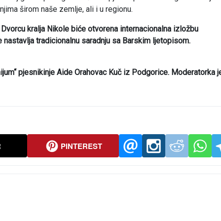
jima širom naše zemlje, ali i u regionu.
vorcu kralja Nikole biće otvorena internacionalna izložbu
astavlja tradicionalnu saradnju sa Barskim ljetopisom.
nijum“ pjesnikinje Aide Orahovac Kuč iz Podgorice. Moderatorka j
R
PINTEREST