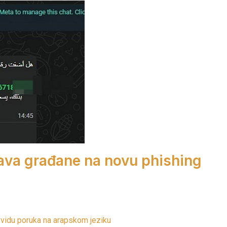
ava građane na novu phishing
 vidu poruka na arapskom jeziku