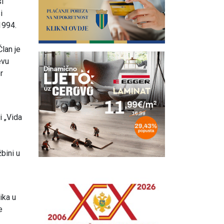
si
i
1994.
Član je
evu
r
i „Vida
bini u
ika u
e