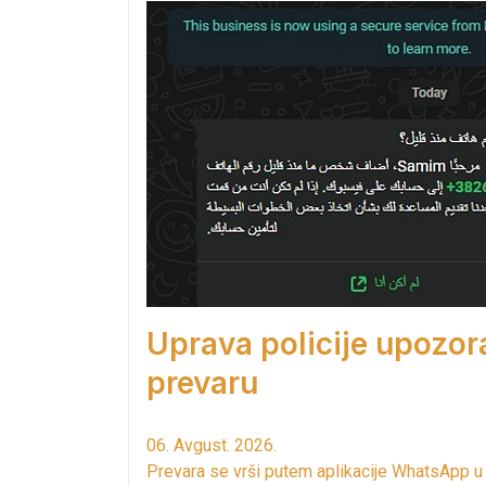
Uprava policije upozor
prevaru
06. Avgust. 2026.
Prevara se vrši putem aplikacije WhatsApp u