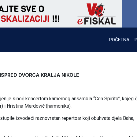
POČETNA
I
 ISPRED DVORCA KRALJA NIKOLE
ljen je sinoć koncertom kamernog ansambla “Con Spirito”, kojeg 
r) i Hristina Merdović (harmonika).
stupile izvodeći raznovrstan repertoar koji obuhvata djela Baha,