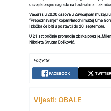
osvojila brojne nagrade na festivalima i takmičen
Večeras u 20.30 časova u Zavičajnom muzeju u D
“Prepoznavanje” kojomNarodni muzej Crne Gore n
Izložba će biti u postavci do 20. septembra.
U 21 sat počinje promocija zbirka poezije„Mile
Nikoleta Strugar Bošković.
Podjelite:
FACEBOOK
TWITTE
Vijesti: OBALE