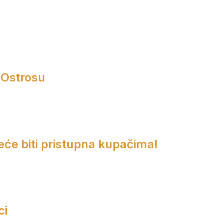
 Ostrosu
eće biti pristupna kupačima!
ci