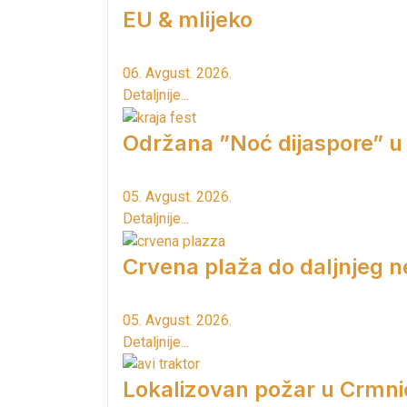
EU & mlijeko
06. Avgust. 2026.
Detaljnije...
Održana ”Noć dijaspore” u
05. Avgust. 2026.
Detaljnije...
Crvena plaža do daljnjeg n
05. Avgust. 2026.
Detaljnije...
Lokalizovan požar u Crmni