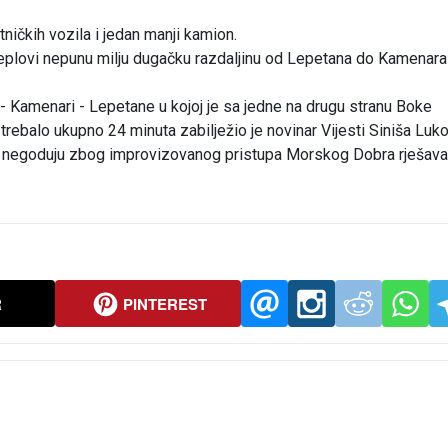
putničkih vozila i jedan manji kamion.
preplovi nepunu milju dugačku razdaljinu od Lepetana do Kamenara
e - Kamenari - Lepetane u kojoj je sa jedne na drugu stranu Boke
 trebalo ukupno 24 minuta zabilježio je novinar Vijesti Siniša Luko
 negoduju zbog improvizovanog pristupa Morskog Dobra rješava
R
PINTEREST