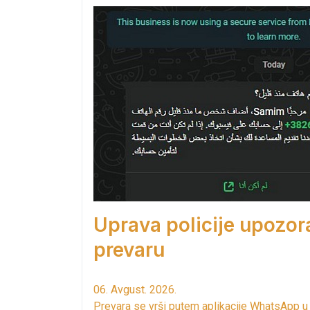
Uprava policije upozor
prevaru
06. Avgust. 2026.
Prevara se vrši putem aplikacije WhatsApp u