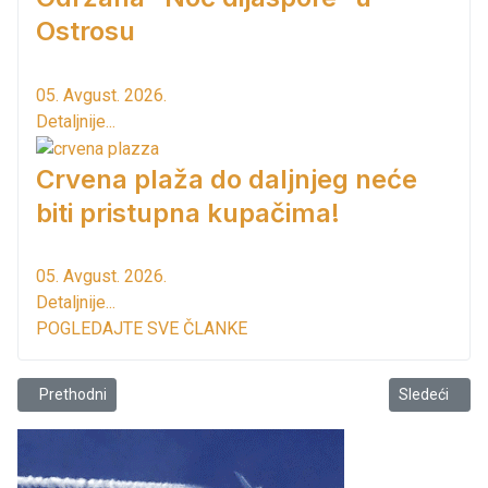
Ostrosu
05. Avgust. 2026.
Detaljnije...
Crvena plaža do daljnjeg neće
biti pristupna kupačima!
05. Avgust. 2026.
Detaljnije...
POGLEDAJTE SVE ČLANKE
Prethodni članak: Radno na malom trgu
Sledeći člana
Prethodni
Sledeći