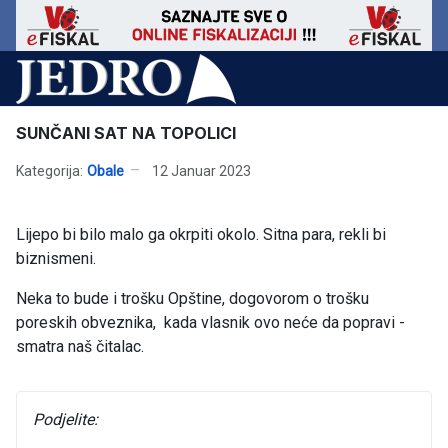
SUNČANI SAT NA TOPOLICI
Kategorija:
Obale
12 Januar 2023
Lijepo bi bilo malo ga okrpiti okolo. Sitna para, rekli bi
biznismeni.
Neka to bude i trošku Opštine, dogovorom o trošku
poreskih obveznika, kada vlasnik ovo neće da popravi -
smatra naš čitalac.
Podjelite: