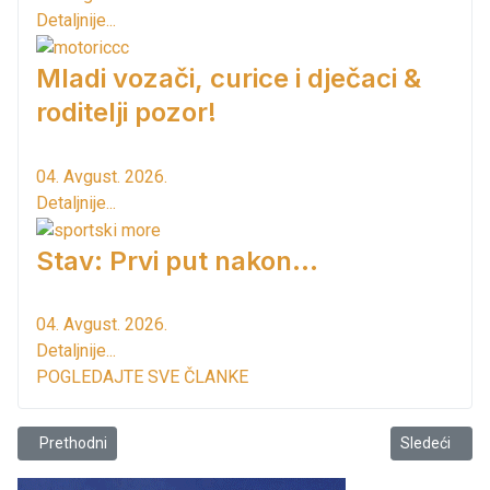
Detaljnije...
Mladi vozači, curice i dječaci &
roditelji pozor!
04. Avgust. 2026.
Detaljnije...
Stav: Prvi put nakon…
04. Avgust. 2026.
Detaljnije...
POGLEDAJTE SVE ČLANKE
Prethodni članak: Za idući vikend u funkciji "mostić kod patkica"
Sledeći član
Prethodni
Sledeći