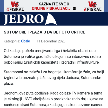
SUTOMORE I PLAŽA U DVIJE FOTO CRTICE
Kategorija:
Obale
11 Decembar 2020
Od kada je počelo uredjivanja trga i šetališta obalni deo
Sutomora je veliko gradilište u kojem se intenzivno radi na
poboljšanju turističkih kapaciteta i izgradnji infrastrukture.
Sutomorani se zalažu i za bogatije i komfornije žalo, za bolji
izgled vrlo poznate plaže ovog djela Jadrana, Sutomorske
plaže.
Jednom ,dva puta godišnje, kada dolaze TV kamere a tema
je ekologiji , NVO akcijaši eko predznaka rado daju izjave na
sunčanoj strani Sutomora,a kada jugo nakon sezone nanese