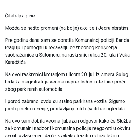
Čitateljka piše...
Možda se nešto promeni (na bolje) ako se i Jedru obratim:
Pre godinu dana sam se obratila Komunalnoj policiji Bar da
reaguju i pomognu u rešavanju bezbednog korišćenja
saobraćajnice u Sutomoru, na raskrsnici ulica 20. jula i Vuka
Karadžića.
Na ovoj raskrsnici kretanjem ulicom 20. jul, iz smera Golog
brda ka magistrali, je veoma nepregledno i otežano proći
zbog parkiranih automobila.
I pored zabrane, ovde su stalno parkirana vozila. Sigurno
postoji neko rešenje, postavljanje stubića ili bar ogledala…
Na ovo sam dobila veoma ljubazan odgovor kako će Služba
za komunalni nadzor i komunalna policija reagovati u okviru
svojih ovlašćenja i da će svakako tražiti i od nadležnih