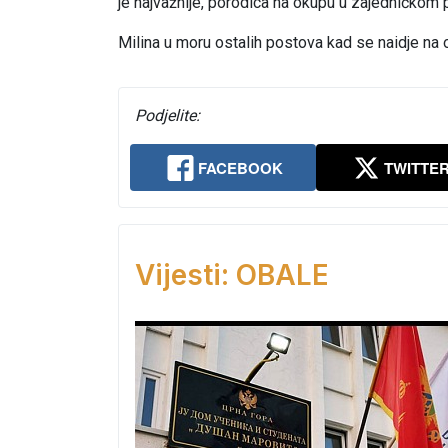
je najvažnije, porodica na okupu u zajedničkom 
Milina u moru ostalih postova kad se naidje na 
Podjelite:
FACEBOOK
TWITTE
Vijesti: OBALE