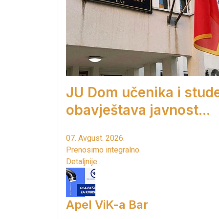
JU Dom učenika i stud
obavještava javnost...
07. Avgust. 2026.
Prenosimo integralno.
Detaljnije...
Apel ViK-a Bar