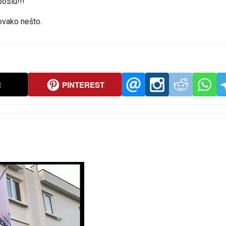
poslu!!!
ovako nešto.
R
PINTEREST