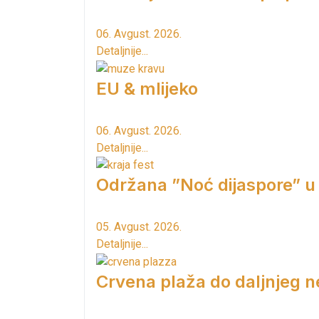
06. Avgust. 2026.
Detaljnije...
EU & mlijeko
06. Avgust. 2026.
Detaljnije...
Održana ”Noć dijaspore” u
05. Avgust. 2026.
Detaljnije...
Crvena plaža do daljnjeg n