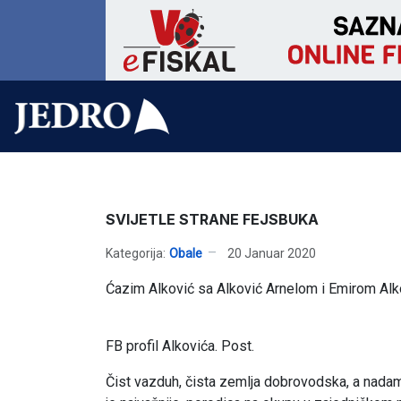
SVIJETLE STRANE FEJSBUKA
Kategorija:
Obale
20 Januar 2020
Ćazim Alković sa Alković Arnelom i Emirom Al
FB profil Alkovića. Post.
Čist vazduh, čista zemlja dobrovodska, a nadamo