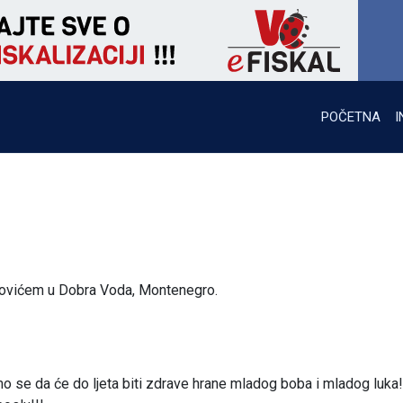
POČETNA
I
kovićem u Dobra Voda, Montenegro.
 se da će do ljeta biti zdrave hrane mladog boba i mladog luka! 