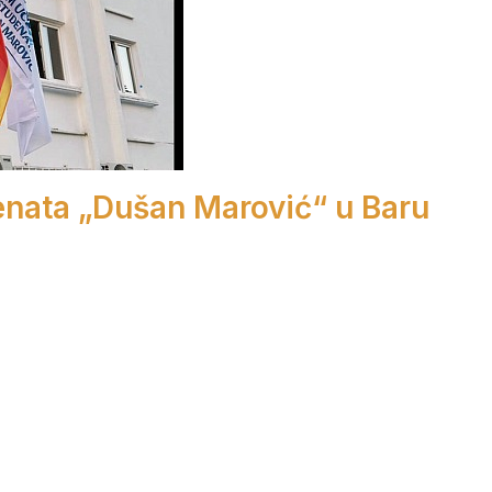
enata „Dušan Marović“ u Baru