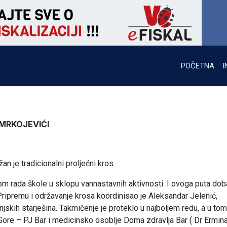
POČETNA
I
 MRKOJEVIĆI
an je tradicionalni proljećni kros.
m rada škole u sklopu vannastavnih aktivnosti. I ovoga puta dob
Pripremu i održavanje krosa koordinisao je Aleksandar Jelenić,
njskih starješina. Takmičenje je proteklo u najboljem redu, a u to
re – PJ Bar i medicinsko osoblje Doma zdravlja Bar ( Dr Ermin