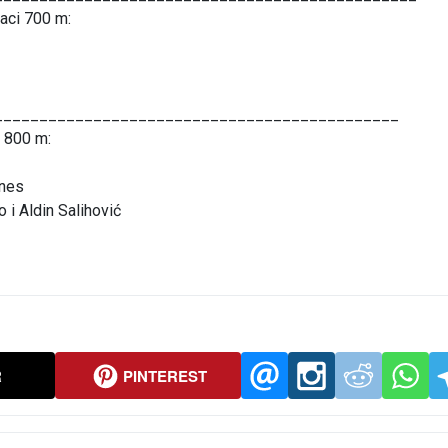
čaci 700 m:
_____________________________________________
i 800 m:
anes
 i Aldin Salihović
R
PINTEREST