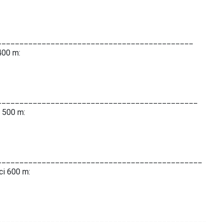
____________________________________________
400 m:
_____________________________________________
i 500 m:
______________________________________________
aci 600 m:
_______________________________________________