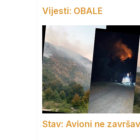
Vijesti: OBALE
Stav: Avioni ne završav