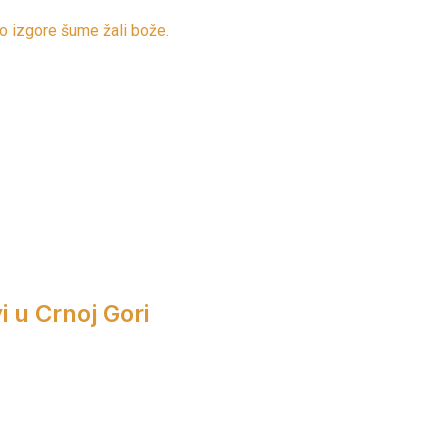
iko izgore šume žali bože.
i u Crnoj Gori