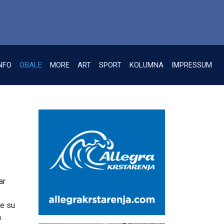
NFO
OBALE
MORE
ART
SPORT
KOLUMNA
IMPRESSUM
ar
me su
a