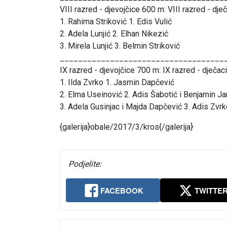
VIII razred - djevojčice 600 m: VIII razred - dje
1. Rahima Striković 1. Edis Vulić
2. Adela Lunjić 2. Elhan Nikezić
3. Mirela Lunjić 3. Belmin Striković
____________________________________
IX razred - djevojčice 700 m: IX razred - dječac
1. Ilda Zvrko 1. Jasmin Dapčević
2. Elma Useinović 2. Adis Šabotić i Benjamin J
3. Adela Gusinjac i Majda Dapčević 3. Adis Zvrko
{galerija}obale/2017/3/kros{/galerija}
Podjelite:
FACEBOOK
TWITTE