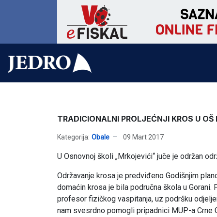
TRADICIONALNI PROLJEĆNJI KROS U OŠ
Kategorija:
Obale
09 Mart 2017
U Osnovnoj školi „Mrkojevići“ juče je održan održ
Održavanje krosa je predviđeno Godišnjim plano
domaćin krosa je bila područna škola u Gorani. 
profesor fizičkog vaspitanja, uz podršku odjelje
nam svesrdno pomogli pripadnici MUP-a Crne Go