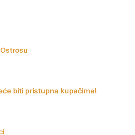
 Ostrosu
eće biti pristupna kupačima!
ci