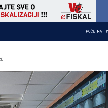
POČETNA
I
RE