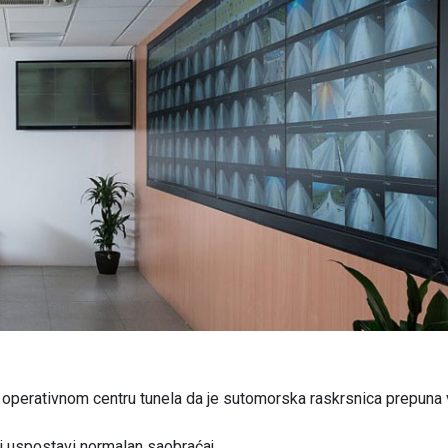
- operativnom centru tunela da je sutomorska raskrsnica prepuna 
i uspostavi normalan saobraćaj.