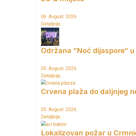
06. Avgust. 2026.
Detaljnije...
Održana ”Noć dijaspore” u
05. Avgust. 2026.
Detaljnije...
Crvena plaža do daljnjeg n
05. Avgust. 2026.
Detaljnije...
Lokalizovan požar u Crmni