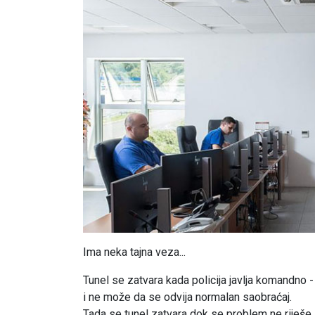
Ima neka tajna veza...
Tunel se zatvara kada policija javlja komandno 
i ne može da se odvija normalan saobraćaj.
Tada se tunel zatvara dok se problem ne riješe 