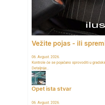
Vežite pojas - ili spre
06. Avgust. 2026.
Kontrole će se pojačano sprovoditi u grads
Detaljnije...
Opet ista stvar
06. Avgust. 2026.