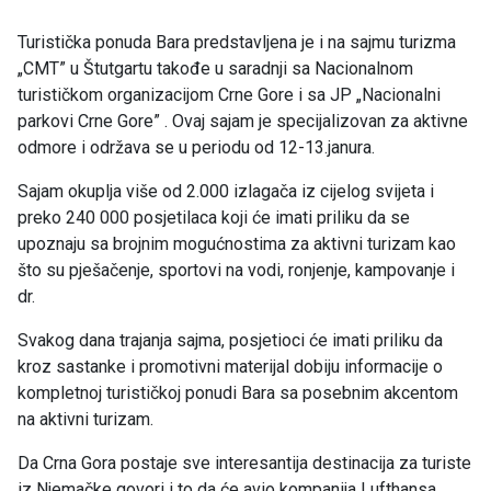
Turistička ponuda Bara predstavljena je i na sajmu turizma
„CMT” u Štutgartu takođe u saradnji sa Nacionalnom
turističkom organizacijom Crne Gore i sa JP „Nacionalni
parkovi Crne Gore” . Ovaj sajam je specijalizovan za aktivne
odmore i održava se u periodu od 12-13.janura.
Sajam okuplja više od 2.000 izlagača iz cijelog svijeta i
preko 240 000 posjetilaca koji će imati priliku da se
upoznaju sa brojnim mogućnostima za aktivni turizam kao
što su pješačenje, sportovi na vodi, ronjenje, kampovanje i
dr.
Svakog dana trajanja sajma, posjetioci će imati priliku da
kroz sastanke i promotivni materijal dobiju informacije o
kompletnoj turističkoj ponudi Bara sa posebnim akcentom
na aktivni turizam.
Da Crna Gora postaje sve interesantija destinacija za turiste
iz Njemačke govori i to da će avio kompanija Lufthansa