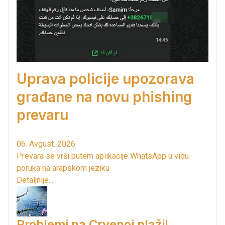
Uprava policije upozorava
građane na novu phishing
prevaru
06. Avgust. 2026.
Prevara se vrši putem aplikacije WhatsApp u vidu
poruka na arapskom jeziku
Detaljnije...
Problemi na Crvenoj plaži!