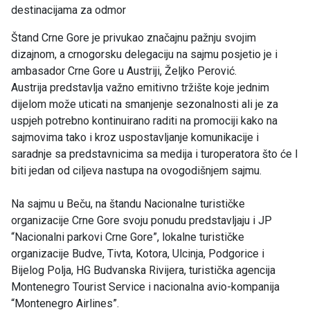
destinacijama za odmor
Štand Crne Gore je privukao značajnu pažnju svojim
dizajnom, a crnogorsku delegaciju na sajmu posjetio je i
ambasador Crne Gore u Austriji, Željko Perović.
Austrija predstavlja važno emitivno tržište koje jednim
dijelom može uticati na smanjenje sezonalnosti ali je za
uspjeh potrebno kontinuirano raditi na promociji kako na
sajmovima tako i kroz uspostavljanje komunikacije i
saradnje sa predstavnicima sa medija i turoperatora što će I
biti jedan od ciljeva nastupa na ovogodišnjem sajmu.
Na sajmu u Beču, na štandu Nacionalne turističke
organizacije Crne Gore svoju ponudu predstavljaju i JP
“Nacionalni parkovi Crne Gore”, lokalne turističke
organizacije Budve, Tivta, Kotora, Ulcinja, Podgorice i
Bijelog Polja, HG Budvanska Rivijera, turistička agencija
Montenegro Tourist Service i nacionalna avio-kompanija
“Montenegro Airlines”.