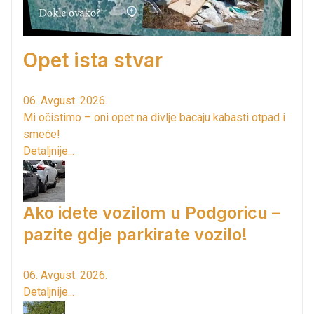
Opet ista stvar
06. Avgust. 2026.
Mi očistimo – oni opet na divlje bacaju kabasti otpad i
smeće!
Detaljnije...
Ako idete vozilom u Podgoricu –
pazite gdje parkirate vozilo!
06. Avgust. 2026.
Detaljnije...