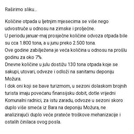
Raširimo sliku...
Količine otpada u ljetnjim mjesecima se više nego
udvostruče u odnosu na zimske i proljećne.
U periodu januar-maj prosječne količine odvoza otpada bile
su cca 1.800 tona, a u junu preko 2.500 tona.
Ove godine zabilježena je veća količina u odnosu na prošlu
godinu za oko 7%.
Dnevne količine u julu dostižu 130 tona otpada koje se
sakupi, utovari, odveze i odloži na sanitarnu deponiju
Možura.
I dok oni koji se bave turizmom, u sezoni dolaskom brojnih
turista imaju povećanu finansijsku dobit, dotle vrijedni
Komunalni radnici, za istu zaradu, odvoze u sezoni skoro
duplo više smeća iz Bara na deponiju Možura, ne
analizirajući duplo veće prateće troškove mehanizacije i
ostalih činilaca ovog posla.