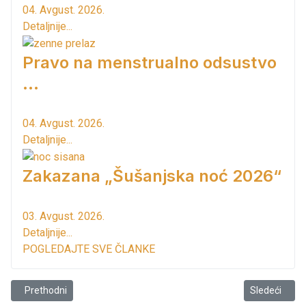
04. Avgust. 2026.
Detaljnije...
Pravo na menstrualno odsustvo
...
04. Avgust. 2026.
Detaljnije...
Zakazana „Šušanjska noć 2026“
03. Avgust. 2026.
Detaljnije...
POGLEDAJTE SVE ČLANKE
Prethodni članak: Turizam & statistika
Sledeći člana
Prethodni
Sledeći