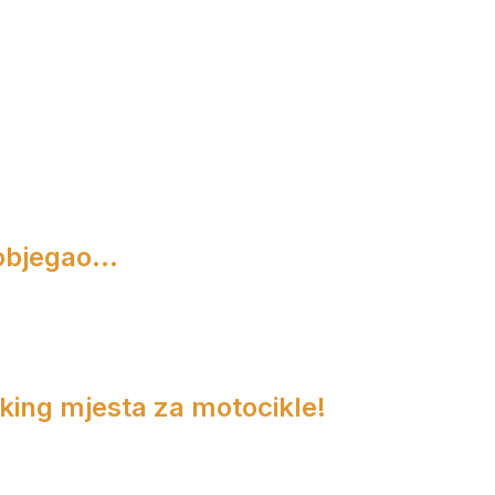
objegao...
rking mjesta za motocikle!