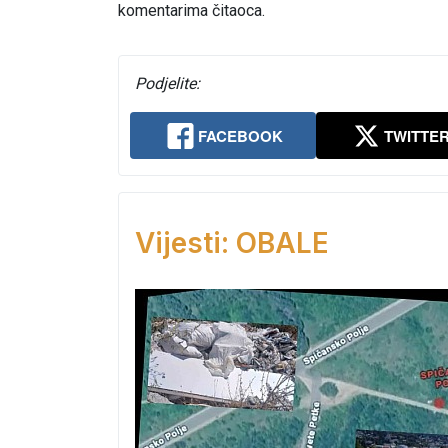
komentarima čitaoca.
Podjelite:
FACEBOOK
TWITTE
Vijesti: OBALE