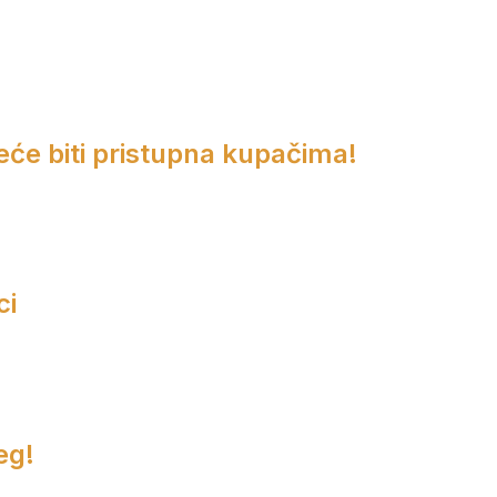
eće biti pristupna kupačima!
ci
eg!