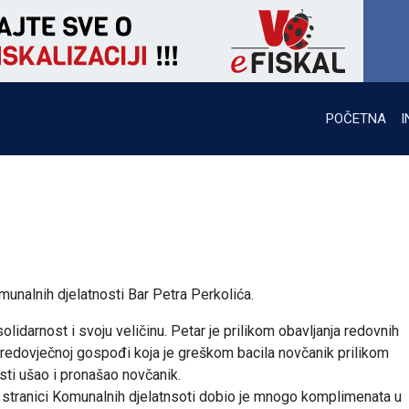
POČETNA
I
nalnih djelatnosti Bar Petra Perkolića.
lidarnost i svoju veličinu. Petar je prilikom obavljanja redovnih
edovječnoj gospođi koja je greškom bacila novčanik prilikom
sti ušao i pronašao novčanik.
 stranici Komunalnih djelatnsoti dobio je mnogo komplimenata u