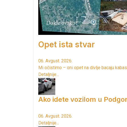
Opet ista stvar
06. Avgust. 2026.
Mi očistimo – oni opet na divlje bacaju kabas
Detaljnije...
Ako idete vozilom u Podgori
06. Avgust. 2026.
Detaljnije...