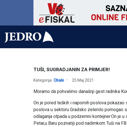
TUŠI, SUGRADJANIN ZA PRIMJER!
Kategorija:
Obale
25 Maj 2021
Moramo da pohvalimo današnji gest radnika Komu
On je pored teških i napornih poslova pokazao so
poslova u sektoru Gradsko zelenilo pomogao sr
odlaganja otpada u podzemni kontejner.On je u i
Petar,u Baru poznatiji pod nadimkom Tuši na FB