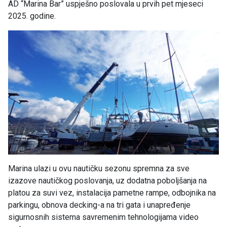
AD “Marina Bar” uspješno poslovala u prvih pet mjeseci
2025. godine.
Marina ulazi u ovu nautičku sezonu spremna za sve
izazove nautičkog poslovanja, uz dodatna poboljšanja na
platou za suvi vez, instalacija pametne rampe, odbojnika na
parkingu, obnova decking-a na tri gata i unapređenje
sigurnosnih sistema savremenim tehnologijama video