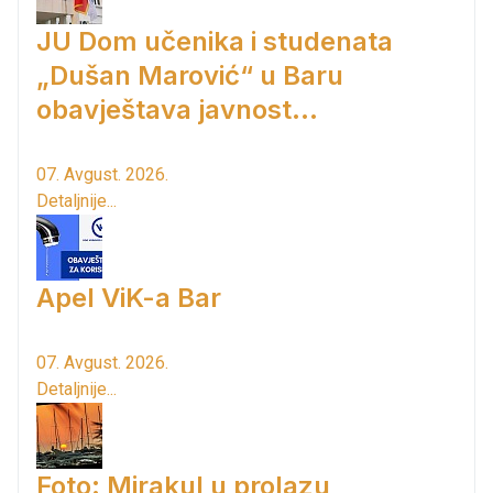
JU Dom učenika i studenata
„Dušan Marović“ u Baru
obavještava javnost...
07. Avgust. 2026.
Detaljnije...
Apel ViK-a Bar
07. Avgust. 2026.
Detaljnije...
Foto: Mirakul u prolazu