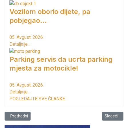
Vozilom oborio dijete, pa
pobjegao...
05. Avgust. 2026.
Detaljnije...
Parking servis da ucrta parking
mjesta za motocikle!
05. Avgust. 2026.
Detaljnije...
POGLEDAJTE SVE ČLANKE
Prethodni članak: Iz novog albuma starobarske Sloge
Sledeći člana
Prethodni
Sledeći