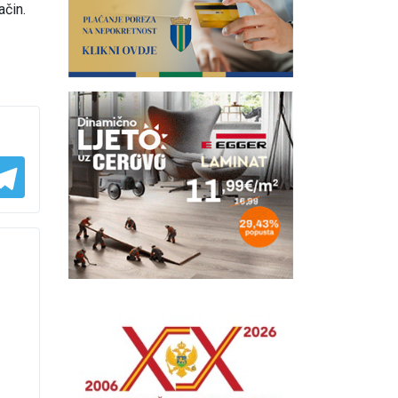
ačin.