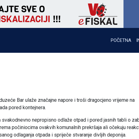
POČETNA
I
uzeće Bar ulaže značajne napore i troši dragocjeno vrijeme na
ada pored kontejnera.
 svakodnevno nepropisno odlaže otpad i pored jasnih tabli o zab
ma počiniocima ovakvih komunalnih prekršaja ali očekuju reakci
sanog odlaganja otpada i spriječe stvaranje divljih deponija.