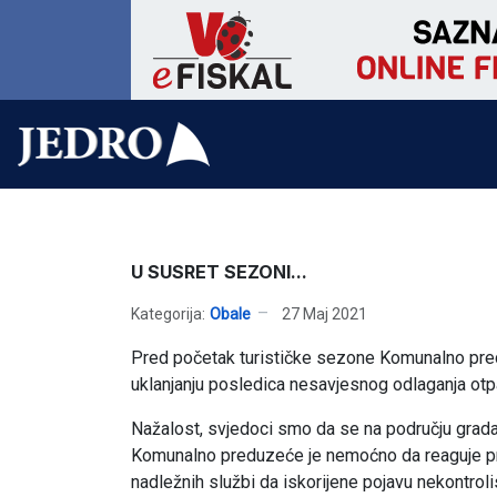
U SUSRET SEZONI...
Kategorija:
Obale
27 Maj 2021
Pred početak turističke sezone Komunalno pred
uklanjanju posledica nesavjesnog odlaganja otp
Nažalost, svjedoci smo da se na području grada
Komunalno preduzeće je nemoćno da reaguje pre
nadležnih službi da iskorijene pojavu nekontroli