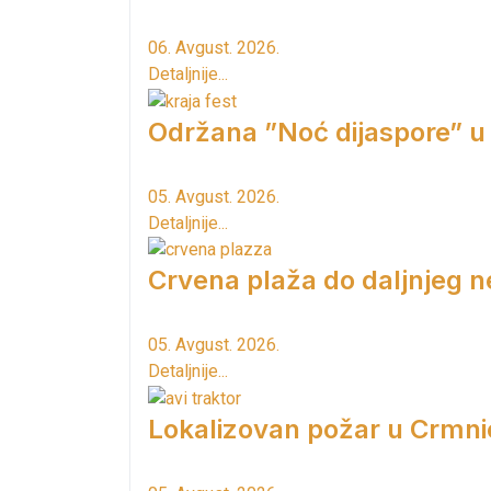
06. Avgust. 2026.
Detaljnije...
Održana ”Noć dijaspore” u
05. Avgust. 2026.
Detaljnije...
Crvena plaža do daljnjeg n
05. Avgust. 2026.
Detaljnije...
Lokalizovan požar u Crmni