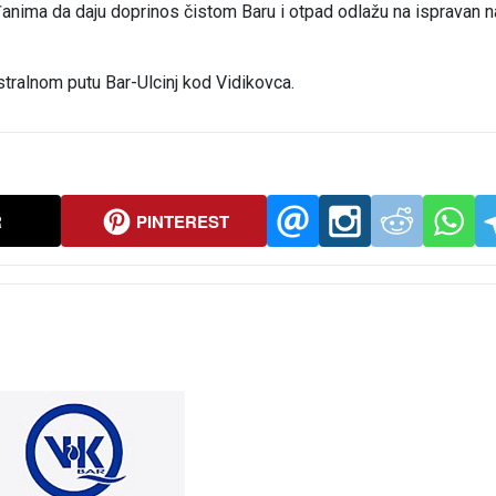
nima da daju doprinos čistom Baru i otpad odlažu na ispravan n
stralnom putu Bar-Ulcinj kod Vidikovca.
R
PINTEREST