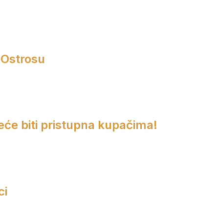
 Ostrosu
eće biti pristupna kupačima!
ci