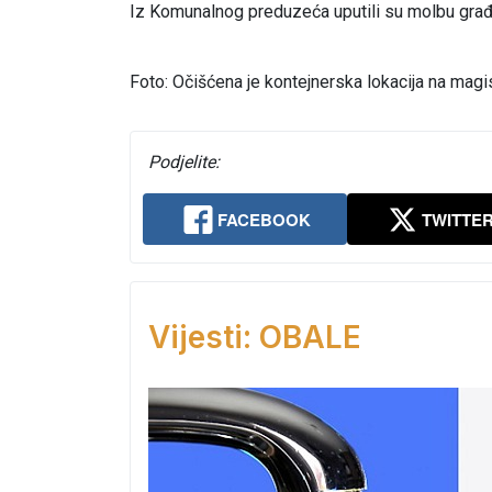
Iz Komunalnog preduzeća uputili su molbu građa
Foto: Očišćena je kontejnerska lokacija na magi
Podjelite:
FACEBOOK
TWITTE
Vijesti: OBALE