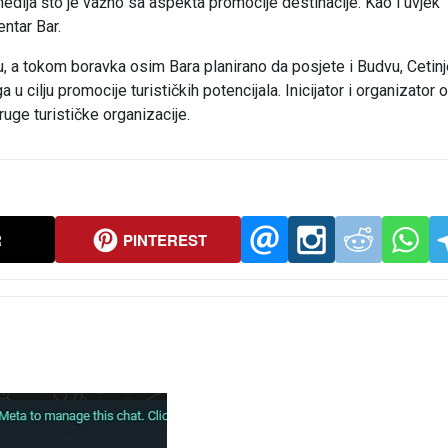
medija što je važno sa aspekta promocije destinacije. Kao i uvjek
entar Bar.
u, a tokom boravka osim Bara planirano da posjete i Budvu, Cetinj
 u cilju promocije turističkih potencijala. Inicijator i organizator 
ruge turističke organizacije.
R
PINTEREST