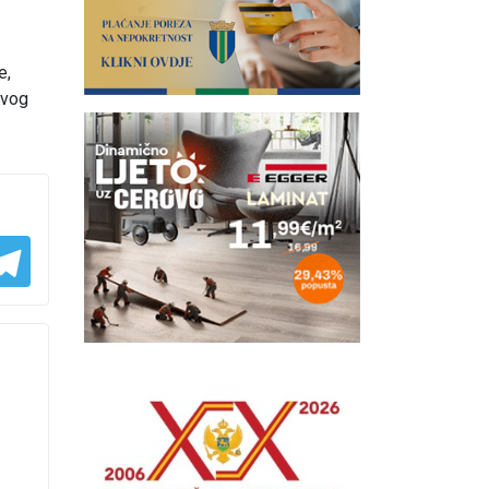
e,
ovog