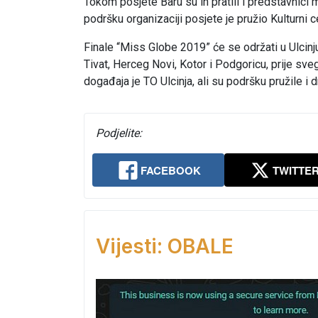
Tokom posjete Baru su ih pratili i predstavnici 
podršku organizaciji posjete je pružio Kulturni c
Finale “Miss Globe 2019” će se održati u Ulcinj
Tivat, Herceg Novi, Kotor i Podgoricu, prije svega
događaja je TO Ulcinja, ali su podršku pružile i d
Podjelite:
FACEBOOK
TWITTE
Vijesti: OBALE