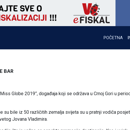
POČETNA
I
E BAR
 “Miss Globe 2019”, događaja koji se održava u Crnoj Gori u perio
 bile iz 50 različitih zemalja svijeta su u pratnji vodiča posjet
Svetog Jovana Vladimira.