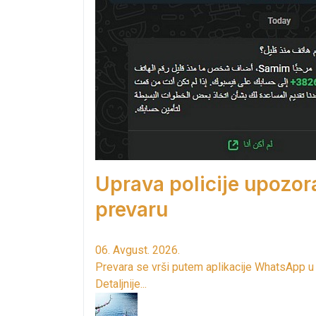
Uprava policije upozor
prevaru
06. Avgust. 2026.
Prevara se vrši putem aplikacije WhatsApp u
Detaljnije...