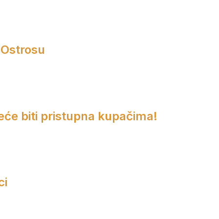
 Ostrosu
eće biti pristupna kupačima!
ci