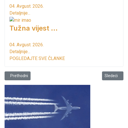
04. Avgust. 2026.
Detaljnije...
Tužna vijest ...
04. Avgust. 2026.
Detaljnije...
POGLEDAJTE SVE ČLANKE
Prethodni članak: Zatvoren Urban Haus
Sledeći člana
Prethodni
Sledeći