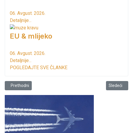
06. Avgust. 2026.
Detaljnije...
EU & mlijeko
06. Avgust. 2026.
Detaljnije...
POGLEDAJTE SVE ČLANKE
Prethodni članak: Tjelovo...
Sledeći člana
Prethodni
Sledeći